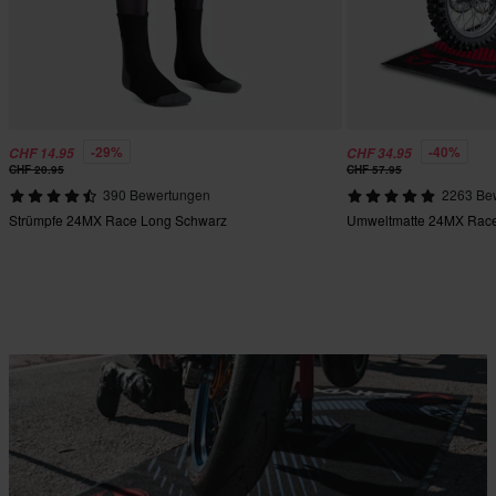
-29%
-40%
CHF 14.95
CHF 34.95
CHF 20.95
CHF 57.95
390 Bewertungen
2263 Be
Strümpfe 24MX Race Long Schwarz
Umweltmatte 24MX Rac