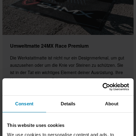
Umweltmatte 24MX Race Premium
Die Werkstattmatte ist nicht nur ein Designmerkmal, um gut
auszusehen oder um die Knie vor Steinen zu schützen. Sie
ist in der Tat ein wichtiges Element deiner Ausrüstung. Ihre
Hauptaufgabe ist der Schutz der Umwelt vor auslaufendem
Motorradöl. Die Umwelt-Werkstattmatten 24MX sind FIM-
und SVEMO-kompatibel.
Consent
Details
About
Jetzt einkaufen
This website uses cookies
We use cookies to personalise content and ads, to