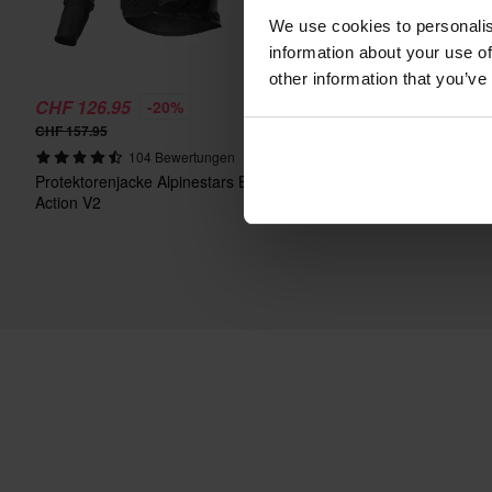
We use cookies to personalis
information about your use of
other information that you’ve
CHF 126.95
CHF 300.95
-20%
-27%
CHF 157.95
CHF 414.95
104 Bewertungen
22 Bewertun
Protektorenjacke Alpinestars Bionic
Klapphelm LS2 FF901 
Action V2
Carbon