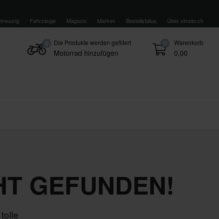
treuung
Fahrzeuge
Magazin
Marken
Bestellstatus
Über xlmoto.ch
Die Produkte werden gefiltert
Warenkorb
0
0
Motorrad hinzufügen
0,00
HT GEFUNDEN!
tolle