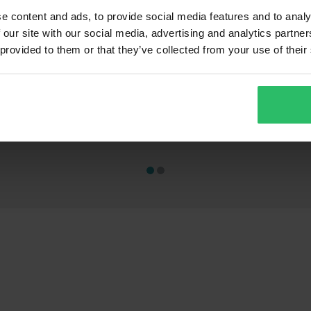
e content and ads, to provide social media features and to analy
 our site with our social media, advertising and analytics partn
 provided to them or that they’ve collected from your use of their
CHF 59.95
CHF 59.95
-32%
CHF 87.95
CHF 87.95
gen
264 Bewertungen
2
ADVANT X
Jethelm Course Urban
Jethelm Cours