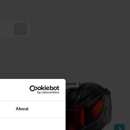
Hammerpreis!
About