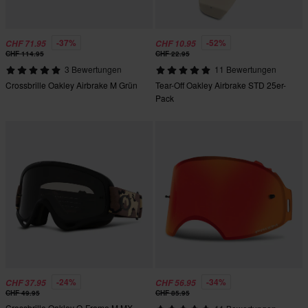
-37%
-52%
CHF 71.95
CHF 10.95
CHF 114.95
CHF 22.95
3 Bewertungen
11 Bewertungen
Crossbrille Oakley Airbrake M Grün
Tear-Off Oakley Airbrake STD 25er-
Pack
-24%
-34%
CHF 37.95
CHF 56.95
CHF 49.95
CHF 85.95
Crossbrille Oakley O-Frame M MX