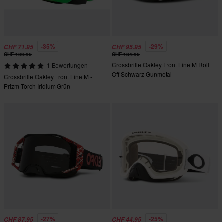
-35%
-29%
CHF 71.95
CHF 95.95
CHF 109.95
CHF 134.95
Crossbrille Oakley Front Line M Roll
1 Bewertungen
Off Schwarz Gunmetal
Crossbrille Oakley Front Line M -
Prizm Torch Iridium Grün
-27%
-25%
CHF 87.95
CHF 44.95