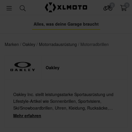
0
0
Alles, was deine Garage braucht
Marken
Oakley
Motorradausrüstung
Motorradbrillen
Oakley
Oakley Inc. stellt leistungsstarke Sportausrüstung und
Lifestyle-Artikel wie Sonnenbrillen, Sportvisiere,
Ski/Snowboardbrillen, Uhren, Kleidung, Rucksäcke,
Schuhe, optische Rahmen und anderes Zubehör her.
Mehr erfahren