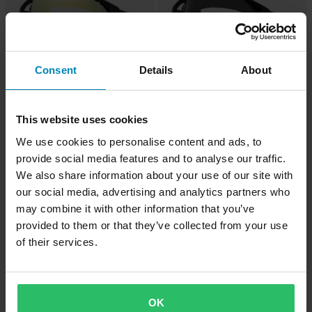
Consent
Details
About
-15%
-22%
CHF 139.95
CHF 93.95
This website uses cookies
CHF 164.95
CHF 119.95
Crossbrille Oakley Airbrake M MX
1 Bewertungen
We use cookies to personalise content and ads, to
Crossbrille Oakley Airbrake M
provide social media features and to analyse our traffic.
Jeffrey Herlings Signature Iridium
We also share information about your use of our site with
our social media, advertising and analytics partners who
may combine it with other information that you’ve
provided to them or that they’ve collected from your use
of their services.
OK