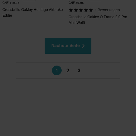
CHF 119.95
CHF 59.95
Crossbrille Oakley Heritage Airbrake
1 Bewertungen
Eddie
Crossbrille Oakley O-Frame 2.0 Pro
Matt Weiß
Nächste Seite
1
2
3