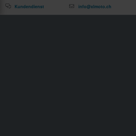
Kundendienst
info@xlmoto.ch
Abonniere unseren Newsletter für News und tolle
Angebote!
Wenn du dich für unseren Newsletter anmeldest, bestätigst du
unsere
Datenschutzerklärung