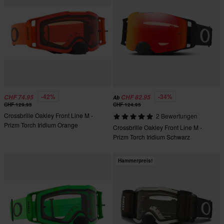
-42%
-34%
CHF 74.95
CHF 82.95
Ab
CHF 129.95
CHF 124.95
Crossbrille Oakley Front Line M -
2 Bewertungen
Prizm Torch Iridium Orange
Crossbrille Oakley Front Line M -
Prizm Torch Iridium Schwarz
Gunmetal
Hammerpreis!