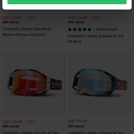
-19%
-28%
CHF 153.95
CHF 132.95
CHF 189.95
CHF 184.95
Crossbrille Oakley Airbrake M
1 Bewertungen
Maxime Renaux Signature
Crossbrille Oakley Airbrake M Roll
Off Weiß
CHF 181.95
-26%
CHF 139.95
CHF 189.95
CHF 189.95
Crossbrille Oakley Airbrake M Troy
Crossbrille Oakley Airbrake M Troy