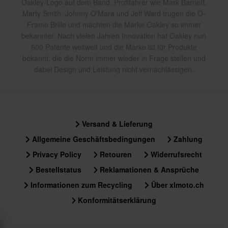
Oakley-Logo auf dem Band. Profifahrer wie Mark Barnett,
Marty Smith, Johnny O'Mara und Jeff Ward trugen die O-
Frame Brille und machten die Marke Oakley so immer
bekannter. Nach vielen Jahren Innovation hat Oakley nun
600 Patente weltweit und die Marke ist für Produkte
bekannt, die die Norm immer wieder in Frage stellen und
dabei Design und Leistung nicht vernachlässigen.
Versand & Lieferung
Allgemeine Geschäftsbedingungen
Zahlung
Privacy Policy
Retouren
Widerrufsrecht
Bestellstatus
Reklamationen & Ansprüche
Informationen zum Recycling
Über xlmoto.ch
Konformitätserklärung