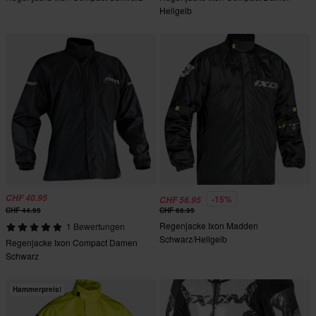
Hellgelb
CHF 40.95
-15%
CHF 56.95
CHF 44.95
CHF 66.95
Regenjacke Ixon Madden
1 Bewertungen
Schwarz/Hellgelb
Regenjacke Ixon Compact Damen
Schwarz
Hammerpreis!