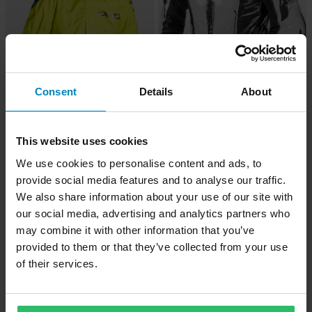
Consent
Details
About
-33%
-15%
CHF 43.95
CHF 93.95
CHF 65.95
CHF 109.95
This website uses cookies
Regenjacke Ixon Stream
5 Bewertungen
We use cookies to personalise content and ads, to
Grau/Schwarz
Regenjacke Ixon Madden
provide social media features and to analyse our traffic.
Hellgelb/Schwarz
We also share information about your use of our site with
our social media, advertising and analytics partners who
may combine it with other information that you’ve
provided to them or that they’ve collected from your use
of their services.