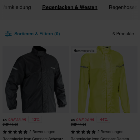
 Warnkleidung
Regenjacken & Westen
Regenhosen
Sortieren & Filtern (0)
6 Produkte
Hammerpreis!
-13%
-44%
CHF 38.95
CHF 24.95
Ab
Ab
CHF 44.95
CHF 44.95
2 Bewertungen
2 Bewertungen
Regenjacke Ixon Compact Schwarz
Regenjacke Ixon Compact Damen