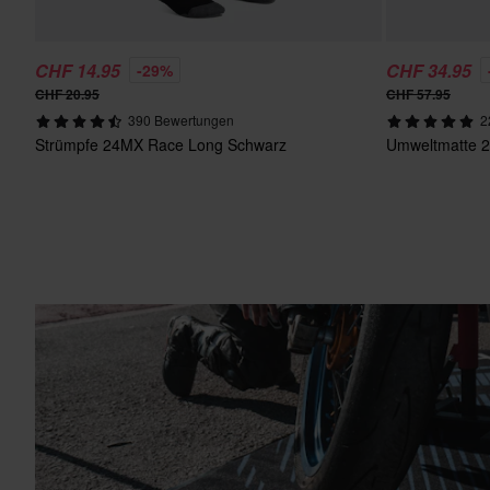
CHF 14.95
CHF 34.95
-29%
CHF 20.95
CHF 57.95
390 Bewertungen
2
Strümpfe 24MX Race Long Schwarz
Umweltmatte 