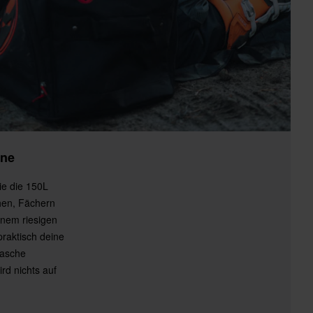
One
ie die 150L
hen, Fächern
inem riesigen
praktisch deine
Tasche
ird nichts auf