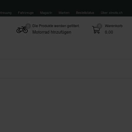
treuung
Fahrzeuge
Magazin
Marken
Bestellstatus
Über xlmoto.ch
Die Produkte werden gefiltert
Warenkorb
0
0
Motorrad hinzufügen
0,00