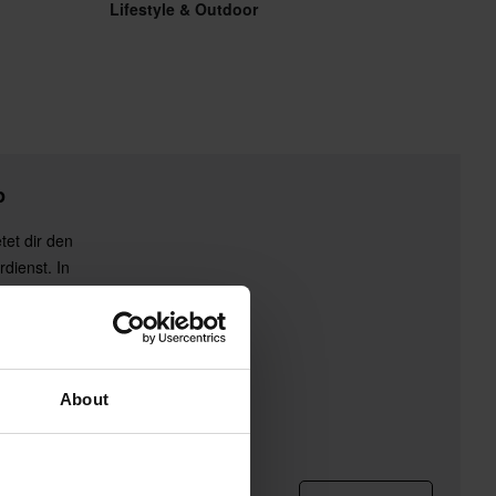
Lifestyle & Outdoor
p
tet dir den
rdienst. In
ist du mit dem
p-Design vor
n geschützt.
agern und
ll eingesetzt zu
About