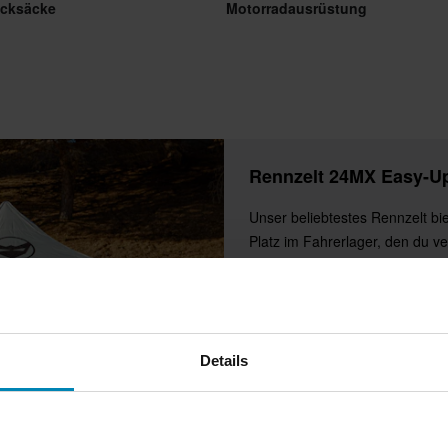
ucksäcke
Motorradausrüstung
Rennzelt 24MX Easy-U
Unser beliebtestes Rennzelt bie
Platz im Fahrerlager, den du ve
Sekundenschnelle aufgebaut, b
einfachen, aber stabilen Pop-u
Regen, Wind und deinen Rivale
Es ist ein Muss in den Fahrerl
ebenso vielseitig, um fast übera
Details
werden.