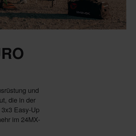
URO
usrüstung und
, die in der
e 3x3 Easy-Up
mehr im 24MX-