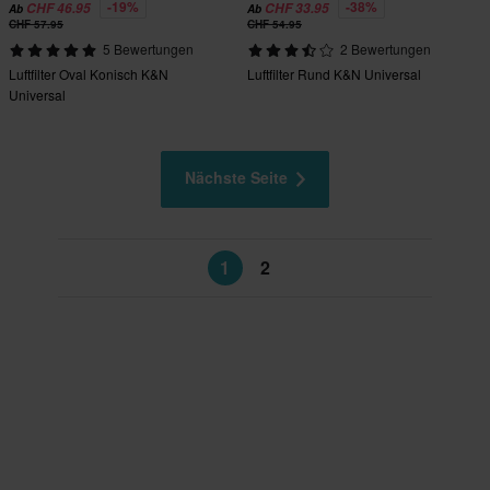
-19%
-38%
CHF 46.95
CHF 33.95
Ab
Ab
CHF 57.95
CHF 54.95
5 Bewertungen
2 Bewertungen
Luftfilter Oval Konisch K&N
Luftfilter Rund K&N Universal
Universal
Nächste Seite
1
2