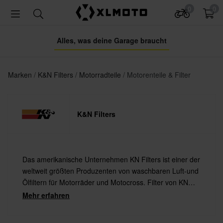
0
0
Alles, was deine Garage braucht
Marken
K&N Filters
Motorradteile
Motorenteile & Filter
K&N Filters
Das amerikanische Unternehmen KN Filters ist einer der
weltweit größten Produzenten von waschbaren Luft-und
Ölfiltern für Motorräder und Motocross. Filter von KN
sind eine gute Investition, da sie dem Motorrad mehr
Mehr erfahren
Leistung bieten und unnötigen Verschleiß des Motors
reduzieren.