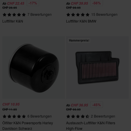
-17%
-56%
CHF 22.45
CHF 39.95
Ab
Ab
CHF 26.95
CHF 89.95
7 Bewertungen
15 Bewertungen
Luftfilter K&N
Luftfilter K&N BMW
Hammerpreis!
CHF 10.95
-45%
CHF 36.95
Ab
CHF 11.95
CHF 66.95
6 Bewertungen
2 Bewertungen
Ölfilter K&N Powersports Harley
Austausch-Luftfilter K&N Filters
Davidson Schwarz
High-Flow