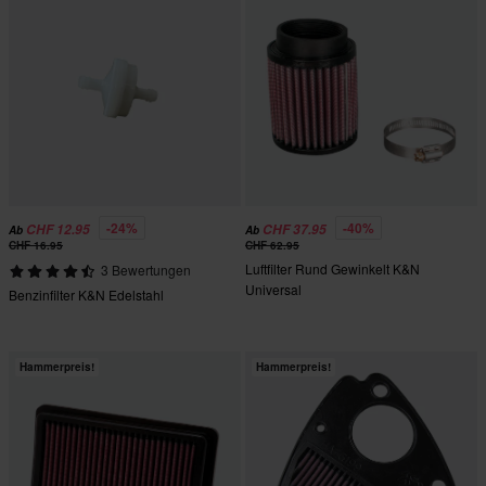
-24%
-40%
CHF 12.95
CHF 37.95
Ab
Ab
CHF 16.95
CHF 62.95
Luftfilter Rund Gewinkelt K&N
3 Bewertungen
Universal
Benzinfilter K&N Edelstahl
Hammerpreis!
Hammerpreis!