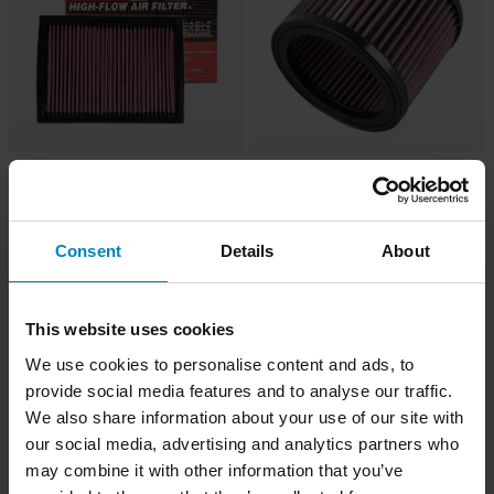
-19%
-45%
CHF 57.95
CHF 43.95
Ab
Ab
CHF 71.95
CHF 79.95
Luftfilter K&N
1 Bewertungen
Luftfilter Ersatz K&N
Consent
Details
About
Hammerpreis!
Hammerpreis!
This website uses cookies
We use cookies to personalise content and ads, to
provide social media features and to analyse our traffic.
We also share information about your use of our site with
our social media, advertising and analytics partners who
may combine it with other information that you’ve