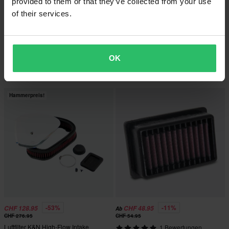
provided to them or that they’ve collected from your use
of their services.
-46%
-40%
CHF 42.95
CHF 53.95
Ab
Ab
CHF 79.95
CHF 89.95
6 Bewertungen
2 Bewertungen
OK
Luftfilter K&N
Luftfilter K&N
Hammerpreis!
-53%
-11%
CHF 128.95
CHF 48.95
Ab
CHF 276.95
CHF 54.95
Luftfilter K&N High-Flow Intake
1 Bewertungen