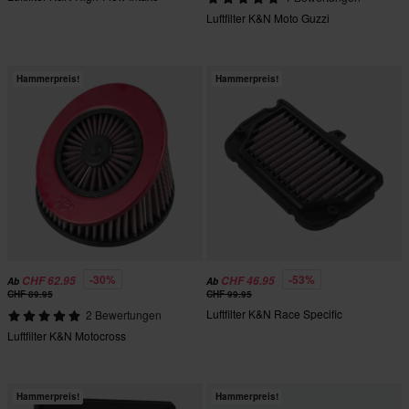
Luftfilter K&N Moto Guzzi
Hammerpreis!
Hammerpreis!
-30%
-53%
CHF 62.95
CHF 46.95
Ab
Ab
CHF 89.95
CHF 99.95
Luftfilter K&N Race Specific
2 Bewertungen
Luftfilter K&N Motocross
Hammerpreis!
Hammerpreis!