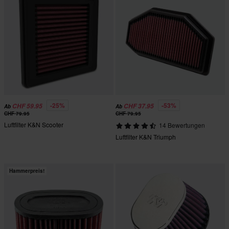
-25%
-53%
CHF 59.95
CHF 37.95
Ab
Ab
CHF 79.95
CHF 79.95
Luftfilter K&N Scooter
14 Bewertungen
Luftfilter K&N Triumph
Hammerpreis!