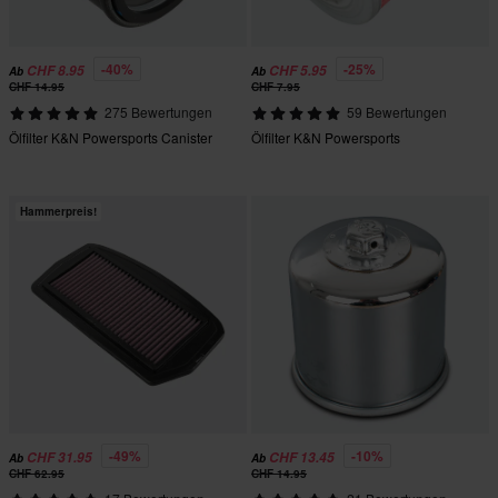
-40%
-25%
CHF 8.95
CHF 5.95
Ab
Ab
CHF 14.95
CHF 7.95
275 Bewertungen
59 Bewertungen
Ölfilter K&N Powersports Canister
Ölfilter K&N Powersports
Hammerpreis!
-49%
-10%
CHF 31.95
CHF 13.45
Ab
Ab
CHF 62.95
CHF 14.95