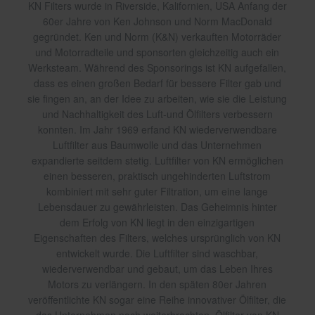
KN Filters wurde in Riverside, Kalifornien, USA Anfang der
60er Jahre von Ken Johnson und Norm MacDonald
gegründet. Ken und Norm (K&N) verkauften Motorräder
und Motorradteile und sponsorten gleichzeitig auch ein
Werksteam. Während des Sponsorings ist KN aufgefallen,
dass es einen großen Bedarf für bessere Filter gab und
sie fingen an, an der Idee zu arbeiten, wie sie die Leistung
und Nachhaltigkeit des Luft-und Ölfilters verbessern
konnten. Im Jahr 1969 erfand KN wiederverwendbare
Luftfilter aus Baumwolle und das Unternehmen
expandierte seitdem stetig. Luftfilter von KN ermöglichen
einen besseren, praktisch ungehinderten Luftstrom
kombiniert mit sehr guter Filtration, um eine lange
Lebensdauer zu gewährleisten. Das Geheimnis hinter
dem Erfolg von KN liegt in den einzigartigen
Eigenschaften des Filters, welches ursprünglich von KN
entwickelt wurde. Die Luftfilter sind waschbar,
wiederverwendbar und gebaut, um das Leben Ihres
Motors zu verlängern. In den späten 80er Jahren
veröffentlichte KN sogar eine Reihe innovativer Ölfilter, die