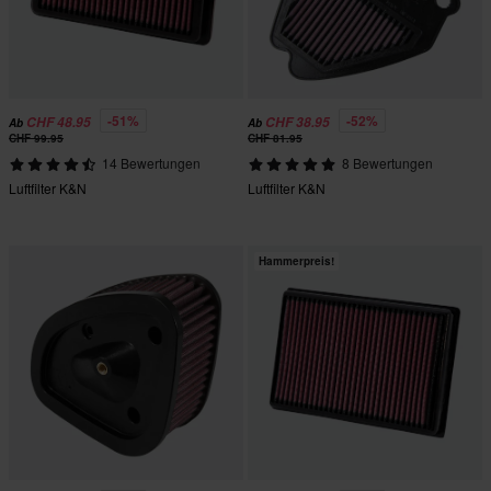
-51%
-52%
CHF 48.95
CHF 38.95
Ab
Ab
CHF 99.95
CHF 81.95
14 Bewertungen
8 Bewertungen
Luftfilter K&N
Luftfilter K&N
Hammerpreis!