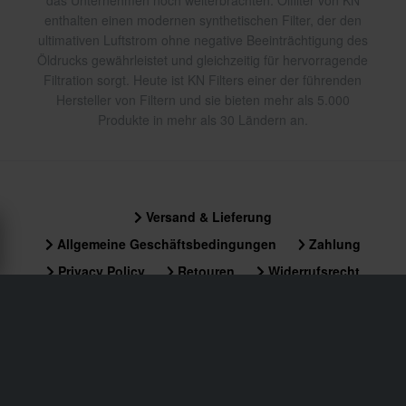
das Unternehmen noch weiterbrachten. Ölfilter von KN
enthalten einen modernen synthetischen Filter, der den
ultimativen Luftstrom ohne negative Beeinträchtigung des
Öldrucks gewährleistet und gleichzeitig für hervorragende
Filtration sorgt. Heute ist KN Filters einer der führenden
Hersteller von Filtern und sie bieten mehr als 5.000
Produkte in mehr als 30 Ländern an.
Versand & Lieferung
Allgemeine Geschäftsbedingungen
Zahlung
Privacy Policy
Retouren
Widerrufsrecht
Bestellstatus
Reklamationen & Ansprüche
Informationen zum Recycling
Über xlmoto.ch
Konformitätserklärung