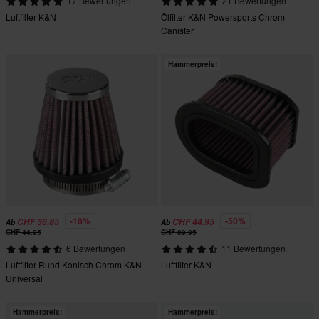
17 Bewertungen
21 Bewertungen
Luftfilter K&N
Ölfilter K&N Powersports Chrom
Canister
Hammerpreis!
-18%
-50%
CHF 36.85
CHF 44.95
Ab
Ab
CHF 44.95
CHF 89.95
6 Bewertungen
11 Bewertungen
Luftfilter Rund Konisch Chrom K&N
Luftfilter K&N
Universal
Hammerpreis!
Hammerpreis!