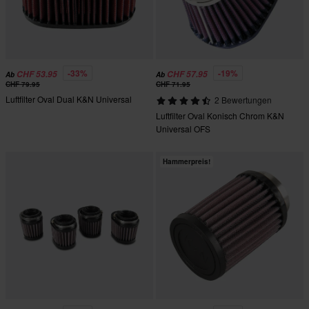
-33%
-19%
CHF 53.95
CHF 57.95
Ab
Ab
CHF 79.95
CHF 71.95
Luftfilter Oval Dual K&N Universal
2 Bewertungen
Luftfilter Oval Konisch Chrom K&N
Universal OFS
Hammerpreis!