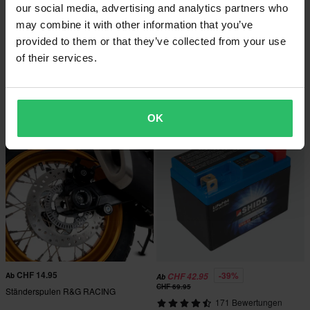
our social media, advertising and analytics partners who
may combine it with other information that you’ve
CHF 81.95
-46%
Ab
CHF 42.95
Ab
provided to them or that they’ve collected from your use
CHF 79.95
CHF 82.95
of their services.
225 Bewertungen
1 Bewertungen
Motorradbatterie Nitro AGM Gel
R&G RACING Sturzpads
Modellspezifisch
OK
CHF 14.95
-39%
Ab
CHF 42.95
Ab
CHF 69.95
Ständerspulen R&G RACING
171 Bewertungen