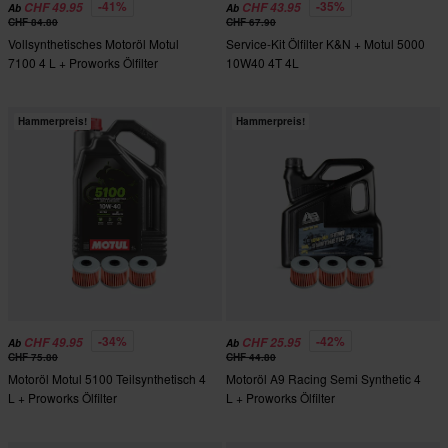
-41%
-35%
CHF 49.95
CHF 43.95
Ab
Ab
CHF 84.80
CHF 67.90
Vollsynthetisches Motoröl Motul
Service-Kit Ölfilter K&N + Motul 5000
7100 4 L + Proworks Ölfilter
10W40 4T 4L
Hammerpreis!
Hammerpreis!
-34%
-42%
CHF 49.95
CHF 25.95
Ab
Ab
CHF 75.80
CHF 44.80
Motoröl Motul 5100 Teilsynthetisch 4
Motoröl A9 Racing Semi Synthetic 4
L + Proworks Ölfilter
L + Proworks Ölfilter