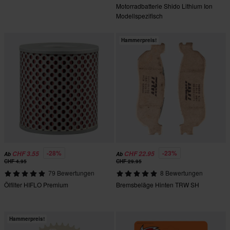
Motorradbatterie Shido Lithium Ion
Modellspezifisch
Hammerpreis!
-28%
-23%
CHF 3.55
CHF 22.95
Ab
Ab
CHF 4.95
CHF 29.95
79 Bewertungen
8 Bewertungen
Ölfilter HIFLO Premium
Bremsbeläge Hinten TRW SH
Hammerpreis!