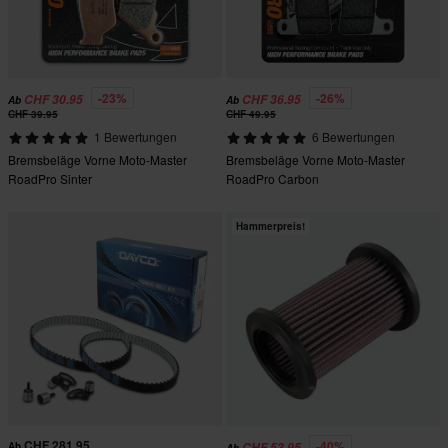
-23%
-26%
CHF 30.95
CHF 36.95
Ab
Ab
CHF 39.95
CHF 49.95
1 Bewertungen
6 Bewertungen
Bremsbeläge Vorne Moto-Master
Bremsbeläge Vorne Moto-Master
RoadPro Sinter
RoadPro Carbon
Hammerpreis!
CHF 281.95
-40%
Ab
CHF 53.95