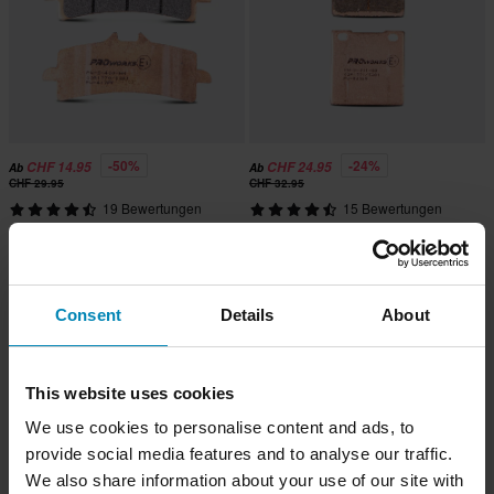
-50%
-24%
CHF 14.95
CHF 24.95
Ab
Ab
CHF 29.95
CHF 32.95
19 Bewertungen
15 Bewertungen
Gesinterte Motorrad-Bremsbeläge
Gesinterte Motorrad-Bremsbeläge
Vorne Proworks Sinter Street
Hinten Proworks Sinter Street
Consent
Details
About
This website uses cookies
We use cookies to personalise content and ads, to
provide social media features and to analyse our traffic.
We also share information about your use of our site with