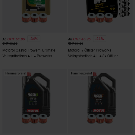
-34%
-24%
CHF 61.95
CHF 46.95
Ab
Ab
CHF 93.80
CHF 61.80
Motoröl Castrol Power1 Ultimate
Motoröl + Ölfilter Proworks
Vollsynthetisch 4 L + Proworks
Vollsynthetisch 4 L + 3x Ölfilter
Ölfilter
Proworks
Hammerpreis!
Hammerpreis!