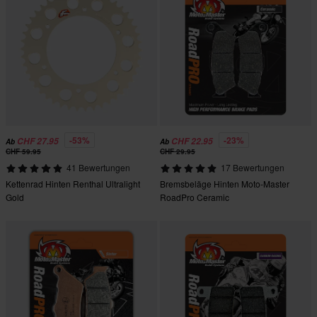
-53%
-23%
CHF 27.95
CHF 22.95
Ab
Ab
CHF 59.95
CHF 29.95
41 Bewertungen
17 Bewertungen
Kettenrad Hinten Renthal Ultralight
Bremsbeläge Hinten Moto-Master
Gold
RoadPro Ceramic