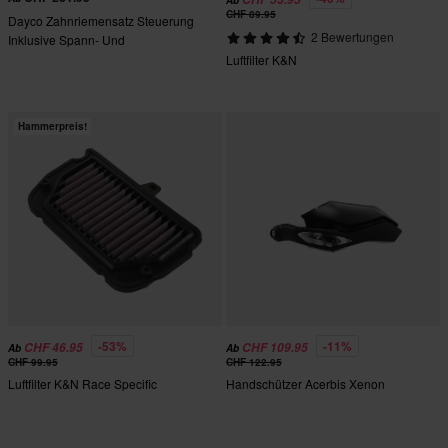
Ab
CHF 89.95
Dayco Zahnriemensatz Steuerung
2 Bewertungen
Inklusive Spann- Und
Führungsrollen
Luftfilter K&N
Hammerpreis!
-53%
-11%
CHF 46.95
CHF 109.95
Ab
Ab
CHF 99.95
CHF 122.95
Luftfilter K&N Race Specific
Handschützer Acerbis Xenon