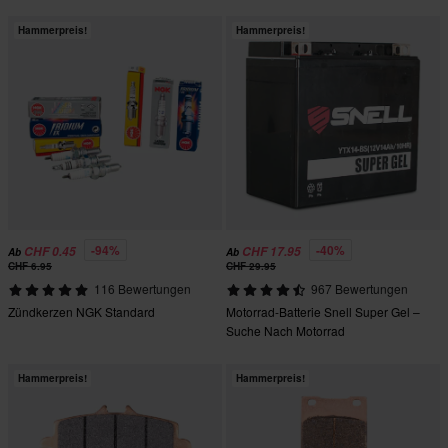
Hammerpreis!
Hammerpreis!
-94%
-40%
CHF 0.45
CHF 17.95
Ab
Ab
CHF 6.95
CHF 29.95
116 Bewertungen
967 Bewertungen
Zündkerzen NGK Standard
Motorrad-Batterie Snell Super Gel –
Suche Nach Motorrad
Hammerpreis!
Hammerpreis!