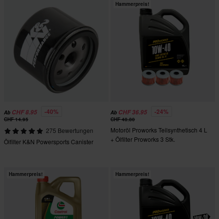
Hammerpreis!
-40%
-24%
CHF 8.95
CHF 36.95
Ab
Ab
CHF 14.95
CHF 48.80
Motoröl Proworks Teilsynthetisch 4 L
275 Bewertungen
+ Ölfilter Proworks 3 Stk.
Ölfilter K&N Powersports Canister
Hammerpreis!
Hammerpreis!