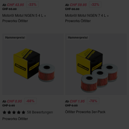
-33%
-32%
CHF 43.95
CHF 59.95
Ab
Ab
CHF 65.80
CHF 88.80
Motoröl Motul NGEN 5 4 L +
Motoröl Motul NGEN 7 4 L +
Proworks Ölfilter
Proworks Ölfilter
Hammerpreis!
Hammerpreis!
-68%
-78%
CHF 0.95
CHF 1.95
Ab
Ab
CHF 2.95
CHF 8.85
Ölfilter Proworks 3er-Pack
58 Bewertungen
Proworks Ölfilter