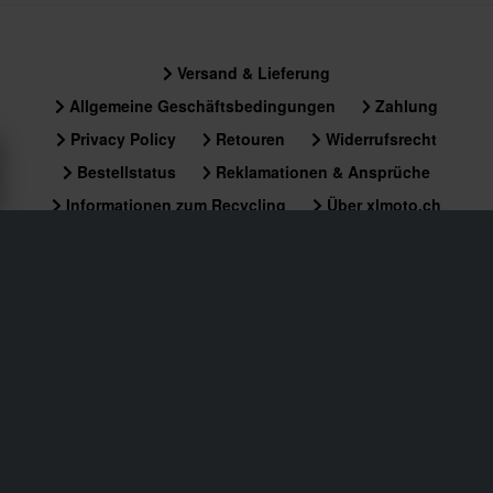
Versand & Lieferung
Allgemeine Geschäftsbedingungen
Zahlung
Privacy Policy
Retouren
Widerrufsrecht
Bestellstatus
Reklamationen & Ansprüche
Informationen zum Recycling
Über xlmoto.ch
Konformitätserklärung
Kundendienst
info@xlmoto.ch
Abonniere unseren Newsletter für News und tolle
Angebote!
Wenn du dich für unseren Newsletter anmeldest, bestätigst du
unsere
Datenschutzerklärung