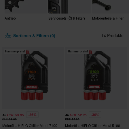
Antrieb
Servicesets (Öl & Filter)
Motorenteile & Filter
Sortieren & Filtern (0)
14 Produkte
Hammerpreis!
Hammerpreis!
-36%
-30%
CHF 53.95
CHF 52.95
Ab
Ab
CHF 84.80
CHF 75.80
Motoröl + HIFLO Ölfilter Motul 7100
Motoröl + HIFLO Ölfilter Motul 5100