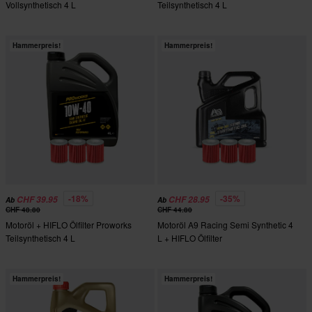
Vollsynthetisch 4 L
Teilsynthetisch 4 L
Hammerpreis!
Hammerpreis!
-18%
-35%
CHF 39.95
CHF 28.95
Ab
Ab
CHF 48.80
CHF 44.80
Motoröl + HIFLO Ölfilter Proworks
Motoröl A9 Racing Semi Synthetic 4
Teilsynthetisch 4 L
L + HIFLO Ölfilter
Hammerpreis!
Hammerpreis!