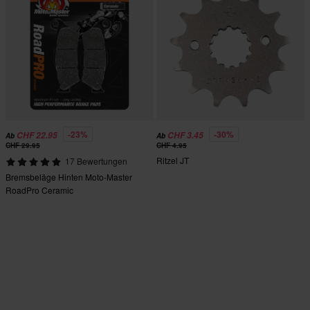
-23%
-30%
CHF 22.95
CHF 3.45
Ab
Ab
CHF 29.95
CHF 4.95
Ritzel JT
17 Bewertungen
Bremsbeläge Hinten Moto-Master
RoadPro Ceramic