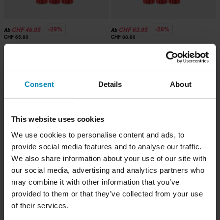
-29%
-28%
CHF 46.95
CHF 63.95
Ab
Ab
CHF 65.80
CHF 88.80
Motoröl + HIFLO Ölfilter Motul NGEN
Motoröl + HIFLO Ölfilter Motul NGEN
5 4 L
7 4L
Consent
Details
About
Hammerpreis!
Hammerpreis!
This website uses cookies
We use cookies to personalise content and ads, to
provide social media features and to analyse our traffic.
We also share information about your use of our site with
our social media, advertising and analytics partners who
may combine it with other information that you’ve
-44%
-34%
provided to them or that they’ve collected from your use
CHF 4.95
CHF 1.95
Ab
Ab
CHF 8.85
CHF 2.95
of their services.
14 Bewertungen
288 Bewertungen