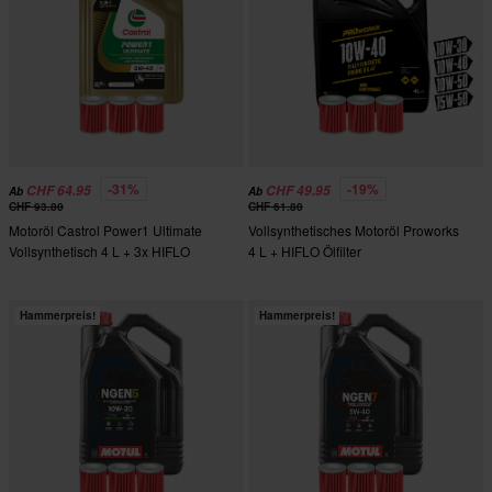
-31%
-19%
CHF 64.95
CHF 49.95
Ab
Ab
CHF 93.80
CHF 61.80
Motoröl Castrol Power1 Ultimate
Vollsynthetisches Motoröl Proworks
Vollsynthetisch 4 L + 3x HIFLO
4 L + HIFLO Ölfilter
Ölfilter
Hammerpreis!
Hammerpreis!