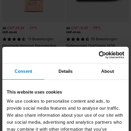
-24%
-58%
CHF 24.95
CHF 19.95
Ab
Ab
CHF 32.95
CHF 47.95
15 Bewertungen
35 Bewertungen
Gesinterte Motorrad-Bremsbeläge
Seitenpolster OneDesign HDR
Hinten Proworks Sinter Street
Consent
Details
About
This website uses cookies
We use cookies to personalise content and ads, to
provide social media features and to analyse our traffic.
We also share information about your use of our site with
our social media, advertising and analytics partners who
CHF 67.95
may combine it with other information that you’ve
-51%
Ab
CHF 22.95
Ab