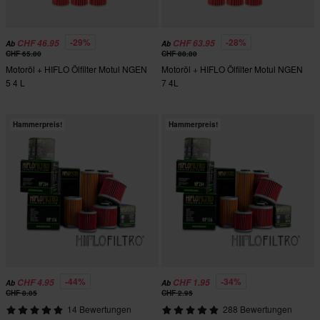
-29%
-28%
CHF 46.95
CHF 63.95
Ab
Ab
CHF 65.80
CHF 88.80
Motoröl + HIFLO Ölfilter Motul NGEN
Motoröl + HIFLO Ölfilter Motul NGEN
5 4 L
7 4L
Hammerpreis!
Hammerpreis!
-44%
-34%
CHF 4.95
CHF 1.95
Ab
Ab
CHF 8.85
CHF 2.95
14 Bewertungen
288 Bewertungen