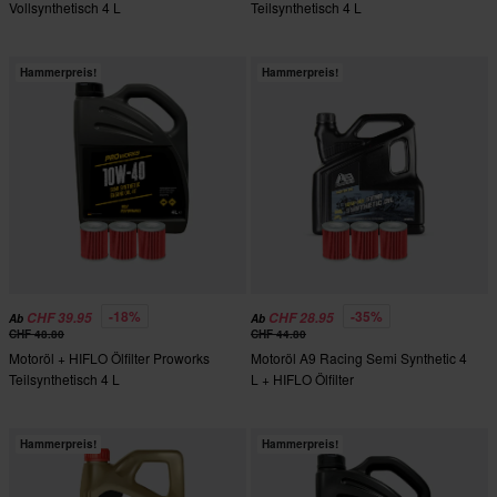
Vollsynthetisch 4 L
Teilsynthetisch 4 L
Hammerpreis!
Hammerpreis!
-18%
-35%
CHF 39.95
CHF 28.95
Ab
Ab
CHF 48.80
CHF 44.80
Motoröl + HIFLO Ölfilter Proworks
Motoröl A9 Racing Semi Synthetic 4
Teilsynthetisch 4 L
L + HIFLO Ölfilter
Hammerpreis!
Hammerpreis!