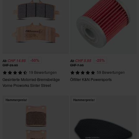
-50%
-25%
CHF 14.95
CHF 5.95
Ab
Ab
CHF 29.95
CHF 7.95
19 Bewertungen
59 Bewertungen
Gesinterte Motorrad-Bremsbeläge
Ölfilter K&N Powersports
Vorne Proworks Sinter Street
Hammerpreis!
Hammerpreis!