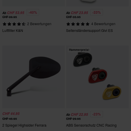
-40%
-33%
CHF 53.95
CHF 23.95
Ab
Ab
CHF 89.95
CHF 35.95
2 Bewertungen
4 Bewertungen
Luftfilter K&N
Seitenständersupport Givi ES
Hammerpreis!
CHF 44.95
-23%
CHF 22.95
Ab
CHF 45.95
CHF 29.95
2 Spiegel Highsider Ferrara
ABS Sensorschutz CNC Racing