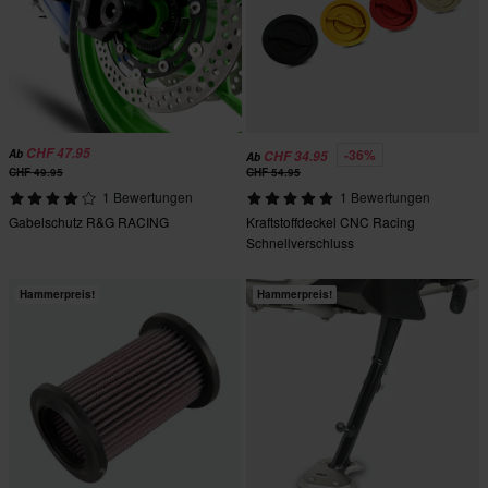
CHF 47.95
-36%
Ab
CHF 34.95
Ab
CHF 49.95
CHF 54.95
1 Bewertungen
1 Bewertungen
Gabelschutz R&G RACING
Kraftstoffdeckel CNC Racing
Schnellverschluss
Hammerpreis!
Hammerpreis!