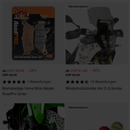
Hammerpreis!
-23%
-40%
CHF 30.95
CHF 51.95
Ab
Ab
CHF 39.95
CHF 86.95
1 Bewertungen
16 Bewertungen
Bremsbeläge Vorne Moto-Master
Windschutzscheibe Givi D-S Smoke
RoadPro Sinter
Hammerpreis!