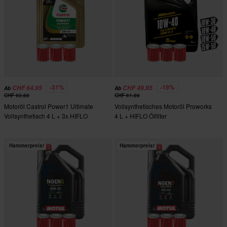
-31%
-19%
CHF 64.95
CHF 49.95
Ab
Ab
CHF 93.80
CHF 61.80
Motoröl Castrol Power1 Ultimate
Vollsynthetisches Motoröl Proworks
Vollsynthetisch 4 L + 3x HIFLO
4 L + HIFLO Ölfilter
Ölfilter
Hammerpreis!
Hammerpreis!