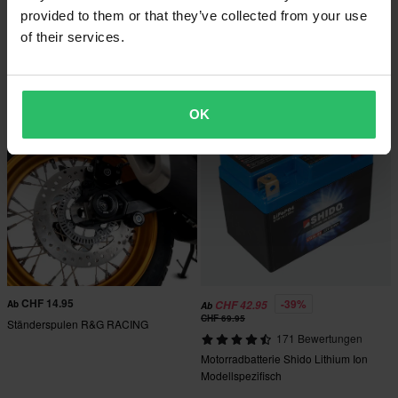
CHF 46.95
CHF 69.95
provided to them or that they’ve collected from your use
121 Bewertungen
1 Bewertungen
of their services.
Bremsbeläge Hinten Brembo
R&G RACING
Gesintert Road
Nummernschildhalterung
OK
CHF 14.95
-39%
Ab
CHF 42.95
Ab
CHF 69.95
Ständerspulen R&G RACING
171 Bewertungen
Motorradbatterie Shido Lithium Ion
Modellspezifisch