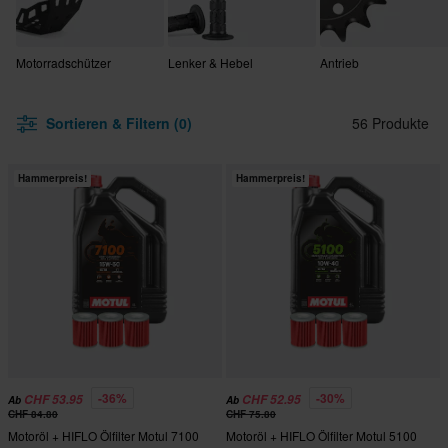
Motorradschützer
Lenker & Hebel
Antrieb
Sortieren & Filtern (0)
56 Produkte
Hammerpreis!
Hammerpreis!
-36%
-30%
CHF 53.95
CHF 52.95
Ab
Ab
CHF 84.80
CHF 75.80
Motoröl + HIFLO Ölfilter Motul 7100
Motoröl + HIFLO Ölfilter Motul 5100