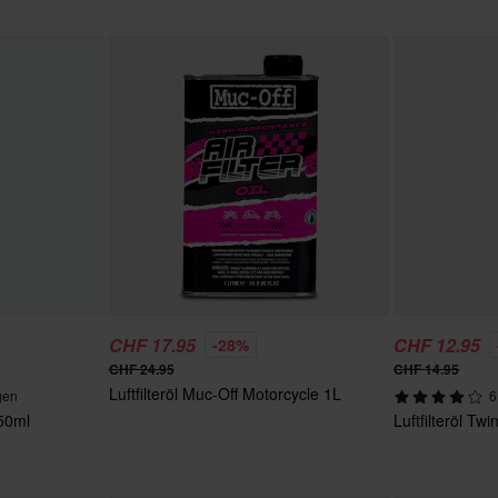
CHF 17.95
CHF 12.95
-28%
CHF 24.95
CHF 14.95
Luftfilteröl Muc-Off Motorcycle 1L
gen
6
750ml
Luftfilteröl Tw