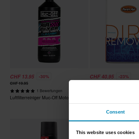
CHF 13.95
CHF 40.95
-30%
-23%
CHF 19.95
CHF 52.95
1 Bewertungen
40 Bewertun
Luftfilterreiniger Muc-Off Motorrad
Luftfilterreiniger Twin Air 
Remover 4l
Consent
This website uses cookies