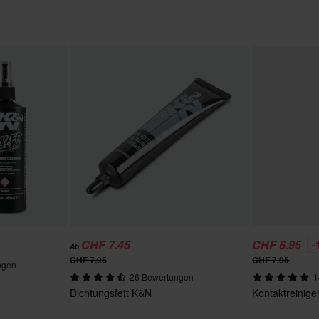
CHF 7.45
CHF 6.95
-
Ab
CHF 7.95
CHF 7.95
ngen
26 Bewertungen
1
Dichtungsfett K&N
Kontaktreinige