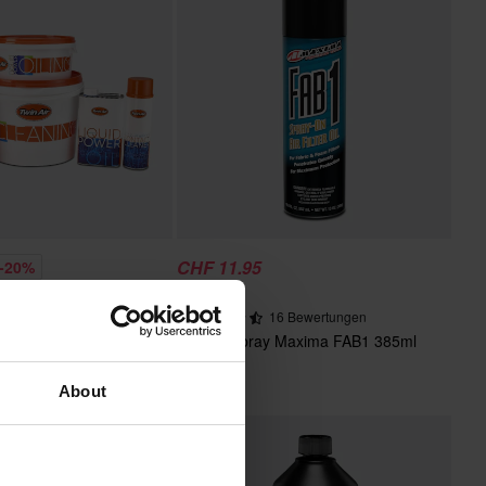
CHF 11.95
-20%
CHF 12.95
6 Bewertungen
16 Bewertungen
gungsset Twin Air
Luftfilterspray Maxima FAB1 385ml
About