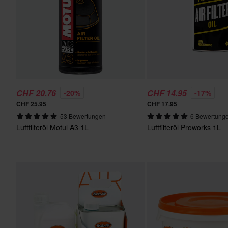
CHF 20.76
CHF 14.95
-20%
-17%
CHF 25.95
CHF 17.95
53 Bewertungen
6 Bewertung
Luftfilteröl Motul A3 1L
Luftfilteröl Proworks 1L