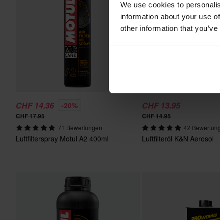
We use cookies to personalis
information about your use of
other information that you’ve
CHF 14.36
CHF 13.95
-20%
CHF 17.95
CHF 14.95
71 Bewertungen
42 Bewertun
Luftfilterspray Motul A2 400ml
Luftfilteröl K&N Aerosol