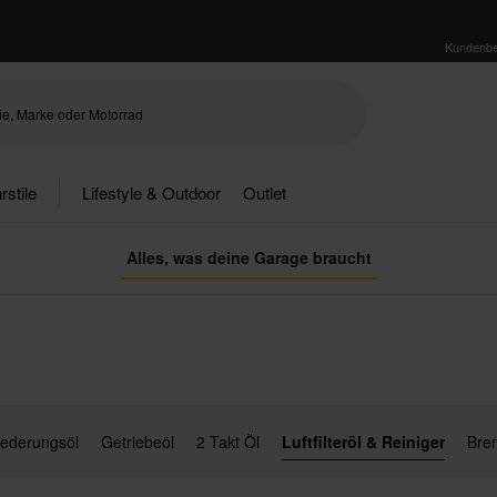
Kundenbe
rstile
Lifestyle & Outdoor
Outlet
Alles, was deine Garage braucht
ederungsöl
Getriebeöl
2 Takt Öl
Luftfilteröl & Reiniger
Brem