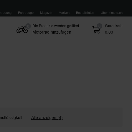
treuung
Fahrzeuge
Magazin
Marken
Bestellstatus
Über xlmoto.ch
Die Produkte werden gefiltert
Warenkorb
0
0
Motorrad hinzufügen
0,00
sflüssigkeit
Alle anzeigen (4)