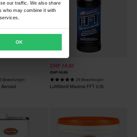
se our traffic. We also share
ers who may combine it with
 services.
OK
CHF 14.95
CHF 15.95
8 Bewertungen
25 Bewertungen
N Aerosol
Luftfilteröl Maxima FFT 0,9L