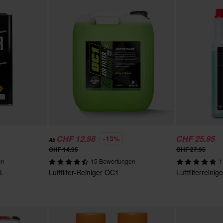
CHF 12.98
CHF 25.95
-13%
Ab
CHF 14.95
CHF 27.95
en
15 Bewertungen
1
 L
Luftfilter-Reiniger OC1
Luftfilterrein