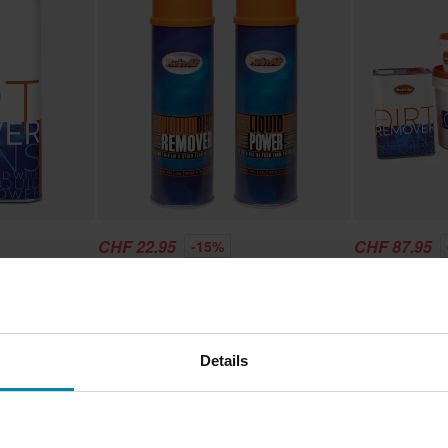
CHF 22.95
CHF 87.95
-15%
CHF 26.95
CHF 109.95
gen
4 Bewertungen
5
Dirt
Luftfilterreiniger Twin Air Spray
Luftfilterreini
Pack
Details