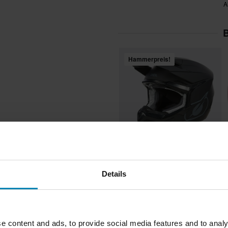
A
B
Hammerpreis!
CHF 106.95
C
-19%
hrem Outrigger-System, das das
CHF 131.95
C
Details
assform auf deinem Helm sorgt.
14 Bewertungen
ter allen Bedingungen, während
Crosshelm O'Neal 3SRS Solid
C
en sorgt. Ein Silikonmuster auf
licher Nasenschutz bietet extra
e content and ads, to provide social media features and to analy