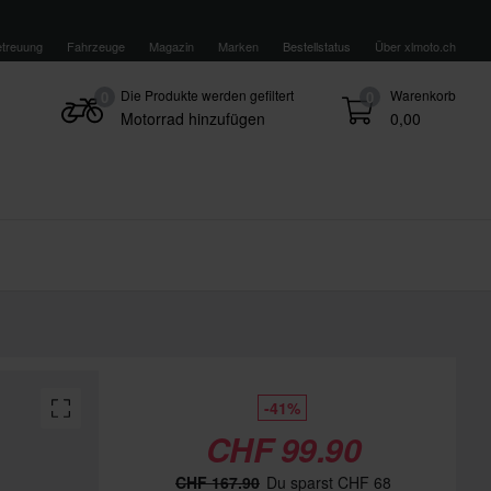
treuung
Fahrzeuge
Magazin
Marken
Bestellstatus
Über xlmoto.ch
Die Produkte werden gefiltert
Warenkorb
0
0
Motorrad hinzufügen
0,00
-41%
CHF 99.90
CHF 167.90
Du sparst CHF 68