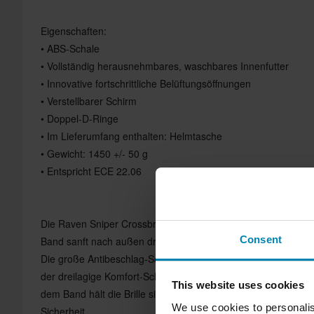
Eigenschaften:
• ABS-Schale
• Vollständig herausnehmbares, waschbares Innenfutter
• Innovative fortschrittliche Belüftungsöffnungen
• Verstellbarer Schirm
• Doppel-D-Ringe
• Im Lieferumfang enthalten: Helmtasche
• Gewicht: 1450 +/- 50 g
• Entspricht ECE 22.06
Die Raven Sniper Crossbrille ergänzt den Helm perfekt mit i
Consent
Band sanft nach außen drückt und so für eine verbesserte P
Die große Antibeschlag-Scheibe gewährleistet klare Sicht un
der dreilagige Komfort-Schaum für Komfort bei längeren Fahrt
This website uses cookies
dem Band hält die Brille sicher an ihrem Platz, und ein zusätz
We use cookies to personalis
Sicherheit.