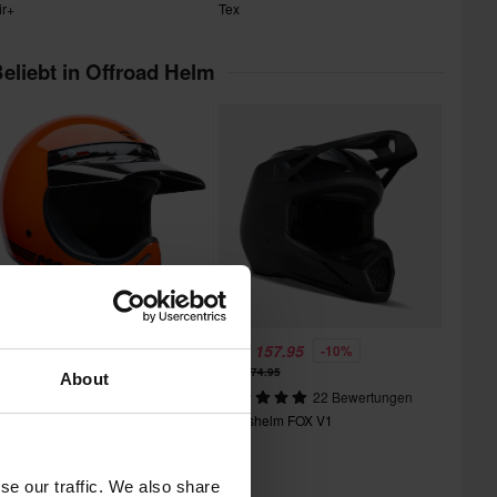
ir+
Tex
eliebt in Offroad Helm
HF 223.95
CHF 157.95
-15%
-10%
HF 264.95
CHF 174.95
About
1 Bewertungen
22 Bewertungen
rosshelm BELL Moto-3 MX
Crosshelm FOX V1
se our traffic. We also share