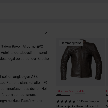
Hammerpreis!
t mit dem Raven Airborne EVO
 Aufeinander abgestimmt sorgt
ibst, egal ob du auf der Strecke
t seiner langlebigen ABS-
road-Fahrens standzuhalten. Für
es Innenfutter, das deinen Helm
CHF 78.95
C
-64%
en fördern den Luftstrom,
CHF 219.95
C
Ringverschluss Passform und
16 Bewertungen
Motorradjacke Raven Mostar LT
M