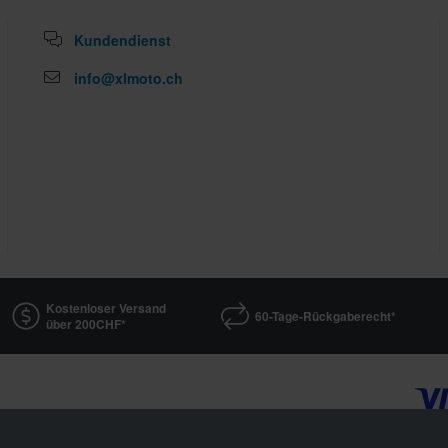
Kundendienst
info@xlmoto.ch
Kostenloser Versand
60-Tage-Rückgaberecht*
über 200CHF*