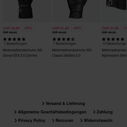
-55%
-40%
-1
CHF 44.95
CHF 41.95
CHF 41.95
CHF 99.95
CHF 69.95
CHF 49.95
1 Bewertungen
7 Bewertungen
10 Bewertunge
Motorradhandschuhe iXS
Motorradhandschuhe IXS
Motorradhands
Sonar-GTX 2.0 Damen
Classic Belfast 2.0
Alpinestars Stel
Damen
Versand & Lieferung
Allgemeine Geschäftsbedingungen
Zahlung
Privacy Policy
Retouren
Widerrufsrecht