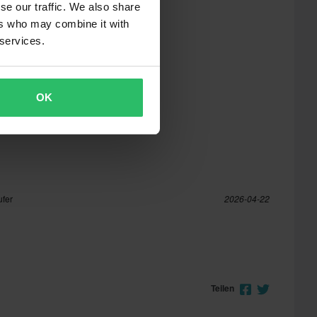
se our traffic. We also share
ers who may combine it with
 services.
OK
ufer
2026-04-22
Teilen