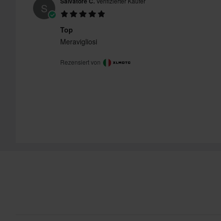
Salvatore C.
Verifizierter Käufer
S
Top
Meravigliosi
Rezensiert von