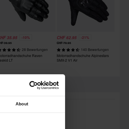
HF 35.95
CHF 62.95
-10%
-21%
HF 39.95
CHF 79.95
28 Bewertungen
140 Bewertungen
otorradhandschuhe Raven
Motorradhandschuhe Alpinestars
eskid LT
SMX-2 V1 Air
About