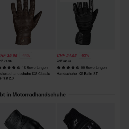
HF 39.95
CHF 24.95
-44%
-53%
HF 71.95
CHF 52.95
18 Bewertungen
66 Bewertungen
otorradhandschuhe IXS Classic
Handschuhe iXS Balin-ST
elfast 2.0
ebt in Motorradhandschuhe