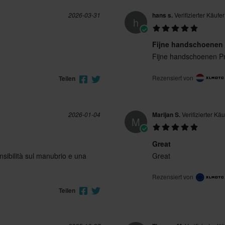
2026-03-31
hans s.
Verifizierter Käufer
h
Fijne handschoenen
Fijne handschoenen P
Rezensiert von
Teilen
2026-01-04
Marijan S.
Verifizierter Käu
M
Great
sibilità sul manubrio e una
Great
Rezensiert von
Teilen