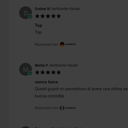
Dutlow W.
Verifizierter Käufer
D
Top
Top
Rezensiert von
Mattia P.
Verifizierter Käufer
M
vanno bene
Questi guanti mi permettono di avere una ottima sen
buona comodità
Rezensiert von