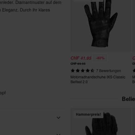
genleder. Diamantmuster auf dem
Eleganz. Durch ihr klares
CHF 41.95
C
-40%
CHF 69.95
C
7 Bewertungen
Motorradhandschuhe IXS Classic
M
Belfast 2.0
B
opf
Beli
Hammerpreis!