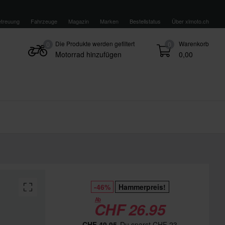
treuung
Fahrzeuge
Magazin
Marken
Bestellstatus
Über xlmoto.ch
Die Produkte werden gefiltert
Warenkorb
0
0
Motorrad hinzufügen
0,00
-46%
Hammerpreis!
Ab
CHF 26.95
CHF 49.95
Du sparst CHF 23