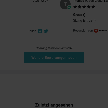
2025-12-27
Thomas M.
Verifizierter Kä
T
Great :)
Sizing is true :)
Rezensiert von
Teilen
Showing 8 reviews out of 34
Weitere Bewertungen laden
Zuletzt angesehen