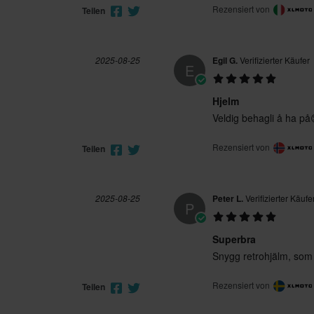
Rezensiert von
Teilen
2025-08-25
Egil G.
Verifizierter Käufer
E
Hjelm
Veldig behagli å ha på
Rezensiert von
Teilen
2025-08-25
Peter L.
Verifizierter Käufe
P
Superbra
Snygg retrohjälm, som 
Rezensiert von
Teilen