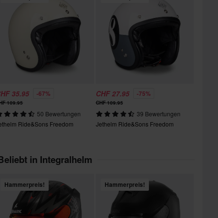
HF 35.95
CHF 27.95
-67%
-75%
HF 109.95
CHF 109.95
50 Bewertungen
39 Bewertungen
ethelm Ride&Sons Freedom
Jethelm Ride&Sons Freedom
Beliebt in Integralhelm
Hammerpreis!
Hammerpreis!