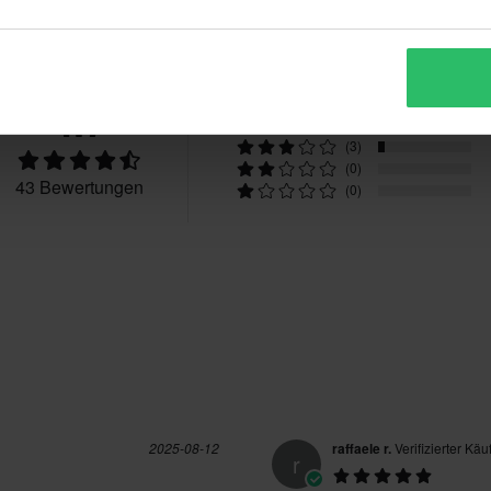
1300 g - 1500 g
Bewertungen
Erwachsene
beachten: Dies gilt nicht für
, Abnehmbares Futter, Doppelte
4.7
(32)
(8)
D-Ringe, Intercom Ready
(3)
(0)
ben. Rücksendekosten fallen an.
Fast Lane
43 Bewertungen
(0)
l angefertigte Produkte. Weitere
Keine
nbetreuung-Bereich
.
Thermoplast
Rot, Schwarz
Vorbereitet
Urban, Classic Custom
2025-08-12
raffaele r.
Verifizierter Käu
r
S
285 x 370 x 280 mm