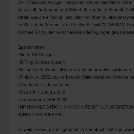
Der Ride&Sons Voyager Integralhelm kombiniert Retro-Stil mit
Entwickelt für Komfort und Sicherheit, verfügt er über ein D-
bereit, was die einfache Installation von Kommunikationssys
ermöglicht. Außerdem ist er für eine Pinlock 70 (DKS002) Sche
optimale Sicht unter verschiedenen Bedingungen gewährleiste
Eigenschaften:
• Retro-Stil-Design
• D-Ring-Schloss-System
• BT-bereit für die Installation von Kommunikationssystemen
• Pinlock 70 (DKS002) vorbereitet (Stifte installiert, Scheibe ni
• Abnehmbares Innenfutter
• Gewicht: 1.500 g ± 50 g
• Zertifizierung: ECE 22.06
• NP HOMOLOGATION: KINNSCHUTZ IST NUR KOSMETISC
SCHUTZ BEI AUFPRALL
Hinweis: Helme, die mit getöntem Visier abgebildet sind, werd