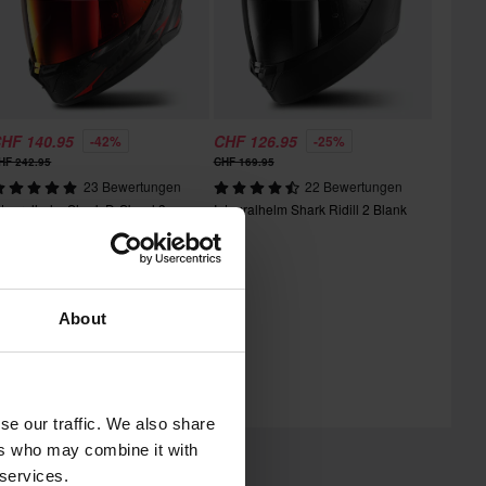
HF 140.95
CHF 126.95
-42%
-25%
HF 242.95
CHF 169.95
23 Bewertungen
22 Bewertungen
ntegralhelm Shark D-Skwal 3
Integralhelm Shark Ridill 2 Blank
last R Mat
About
se our traffic. We also share
ers who may combine it with
 services.