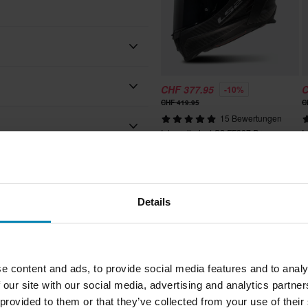
CHF 377.95
C
-10%
Ride&Sons
CHF 419.95
C
15 Bewertungen
Ja
Integralhelm LS2 FF807 Dragon
I
B
Vorbereitet
1500
 Wir tun immer unser Bestes,
Details
Nein
hen Café Racer Stil. Die
Doppelte D-Ringe
ennoch einen besseren Preis bei
schrieben werden: "Vintage".
e content and ads, to provide social media features and to analy
 Unsere Preisgarantie gilt
Nein
 our site with our social media, advertising and analytics partn
 provided to them or that they’ve collected from your use of their