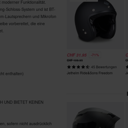
 moderner Funktionalität.
Ring-Schloss-System und ist BT-
tem-Lautsprechern und Mikrofon
ibe vorbereitet, die eine
t.
CHF 31.95
C
-71%
CHF 109.95
C
45 Bewertungen
Jethelm Ride&Sons Freedom
J
cht enthalten)
H UND BIETET KEINEN
en, sofern nicht ausdrücklich