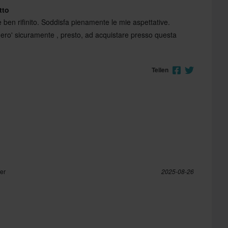
tto
 e ben rifinito. Soddisfa pienamente le mie aspettative.
ro' sicuramente , presto, ad acquistare presso questa
Teilen
fer
2025-08-26