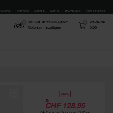
treuung
Fahrzeuge
Magazin
Marken
Bestellstatus
Über xlmoto.ch
Die Produkte werden gefiltert
Warenkorb
0
0
Motorrad hinzufügen
0,00
-34%
Ab
CHF 128.95
CHF 194.95
Du sparst CHF 66