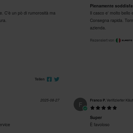
Pienamente soddisfa
L
285 x 375 x 280 mm
ure. C'è un pò di rumorosità ma
Il casco e' molto bello
XXL
285 x 370 x 280 mm
ura.
Consegna rapida. Torne
XL
285 x 370 x 280 mm
azienda.
M
285 x 370 x 280 mm
Rezensiert von
XS
285 x 365 x 280 mm
ECE 22.06
Teilen
2025-08-27
Franco P.
Verifizierter Käu
F
Super
ervice
È favoloso