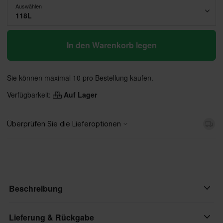
Auswählen
118L
In den Warenkorb legen
Sie können maximal 10 pro Bestellung kaufen.
Verfügbarkeit:
Auf Lager
Beschreibung
Die X-Ring-Ketten von D.I.D haben eine einzigartige "X"-Form,
Lieferung & Rückgabe