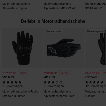
zurückgeben. Rücksendekosten fallen an. *Das Rückgaberecht
100% Polyester
Motorradhandschuhe
Motorradhandschuhe
Handschuhe Alp
gilt nicht für personalisierte oder speziell angefertigte Produkte.
Alpinestars Copper
Alpinestars SMX-2 V1 Air
SMX-1 Air V2
Paketmaße
Weitere Einzelheiten und Bedingungen finden Sie in der Rubrik
Kundenbetreuung-Bereich
.
3XL
Beliebt in Motorradhandschuhe
130 x 210 x 70 mm
Hammerpreis!
Hammerpreis!
M
145 x 165 x 60 mm
S
125 x 165 x 60 mm
L
125 x 180 x 75 mm
XXL
-10%
-43%
-2
CHF 56.95
CHF 49.95
CHF 62.95
CHF 62.95
CHF 87.95
CHF 89.00
135 x 155 x 85 mm
XL
1 Bewertungen
1 Bewertungen
12 Bewertunge
135 x 160 x 70 mm
Motorradhandschuhe Richa
Motorradhandschuhe
Motorradhands
Stradale Summer
Alpinestars Morph Street
Fulcrum
Zertifizierungsnorm