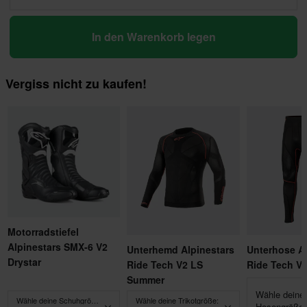
In den Warenkorb legen
Vergiss nicht zu kaufen!
Motorradstiefel
Alpinestars SMX-6 V2
Unterhemd Alpinestars
Unterhose Al
Drystar
Ride Tech V2 LS
Ride Tech V
Summer
Wähle deine
Wähle deine Schuhgröße:
Wähle deine Trikotgröße:
Hosengröße: