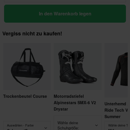
In den Warenkorb legen
Vergiss nicht zu kaufen!
Trockenbeutel Course
Motorradstiefel
Alpinestars SMX-6 V2
Unterhemd A
Drystar
Ride Tech V
Summer
Wähle deine
Auswählen - Farbe
Wähle deine Tr
Schuhgröße: