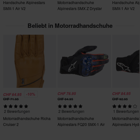
Handschuhe Alpinestars
Motorradhandschuhe
Handschuhe Alp
gilt nicht für personalisierte oder speziell angefertigte Produkte.
L
SMX-1 Air V2
Alpinestars SMX Z Drystar
SMX-1 Air V2
Weitere Einzelheiten und Bedingungen finden Sie in der Rubrik
125 x 325 x 75 mm
Kundenbetreuung-Bereich
.
XL
Beliebt in Motorradhandschuhe
115 x 355 x 75 mm
3XL
155 x 275 x 70 mm
S
140 x 225 x 75 mm
XXL
160 x 225 x 65 mm
M
CHF 76.95
CHF 84.95
-10%
CHF 64.95
CHF 71.95
CHF 84.95
CHF 92.95
115 x 335 x 80 mm
2 Bewertungen
2 Bewertungen
1 Bewertungen
Zertifizierungsnorm
Motorradhandschuhe Richa
Motorradhandschuhe
Motorradhands
CE EN 13594
Cruiser 2
Alpinestars FQ20 SMX-1 Air
Alpinestars Hyd
V2 Monster
XF