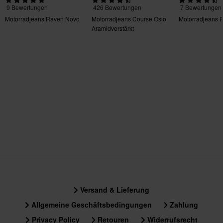
W29 x L34
9 Bewertungen
426 Bewertungen
7 Bewertungen
275 x 345 x 110 mm
Motorradjeans Raven Novo
Motorradjeans Course Oslo
Motorradjeans 
Aramidverstärkt
W34 x L34
Straight/Regular
270 x 385 x 80 mm
W30 x L34
280 x 350 x 85 mm
W32 x L34
295 x 385 x 75 mm
Versand & Lieferung
Allgemeine Geschäftsbedingungen
Zahlung
Privacy Policy
Retouren
Widerrufsrecht