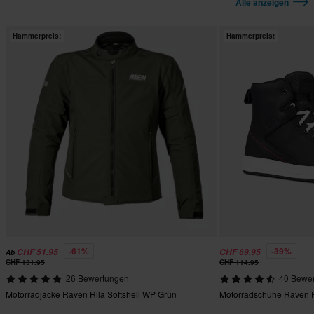
Alle anzeigen
Hammerpreis!
Hammerpreis!
-61%
-39%
CHF 51.95
CHF 69.95
Ab
CHF 131.95
CHF 114.95
26 Bewertungen
40 Bewe
Motorradjacke Raven Rila Softshell WP Grün
Motorradschuhe Raven R