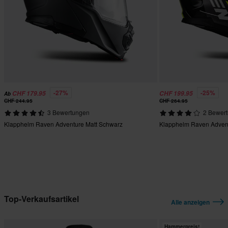
-27%
-25%
CHF 179.95
CHF 199.95
Ab
CHF 244.95
CHF 264.95
3 Bewertungen
2 Bewer
Klapphelm Raven Adventure Matt Schwarz
Klapphelm Raven Advent
Top-Verkaufsartikel
Alle anzeigen
Hammerpreis!