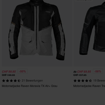
-50%
-56%
CHF 99.95
CHF 69.95
Ab
CHF 199.95
CHF 157.95
21 Bewertungen
19 Bewe
Motorradjacke Raven Moravia TX Air+ Grau
Motorradjacke Raven Tr