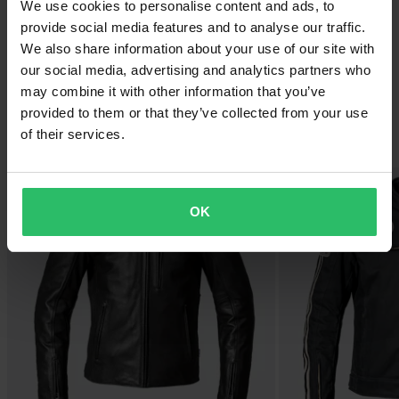
We use cookies to personalise content and ads, to
ZRO Protektoren. Premium-Stoffe, lässiger Schnitt,
provide social media features and to analyse our traffic.
langlebige Qualität – gemacht für alle, die wissen, was zählt.
We also share information about your use of our site with
Entdecken
our social media, advertising and analytics partners who
may combine it with other information that you’ve
provided to them or that they’ve collected from your use
of their services.
Alle anzeigen
Hammerpreis!
Hammerpreis!
OK