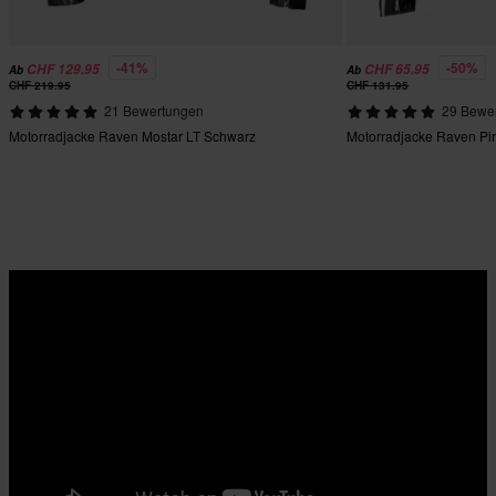
-41%
-50%
CHF 129.95
CHF 65.95
Ab
Ab
CHF 219.95
CHF 131.95
21 Bewertungen
29 Bewe
Motorradjacke Raven Mostar LT Schwarz
Motorradjacke Raven Pi