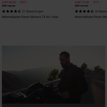
-50%
-51%
CHF 99.95
CHF 77.95
CHF 199.95
CHF 157.95
21 Bewertungen
26 Bewe
Motorradjacke Raven Moravia TX Air+ Grau
Motorradhose Raven Mor