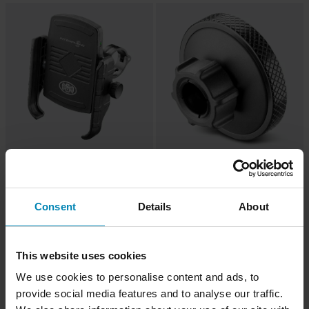
CHF 12.95
-10%
CHF 53.95
CHF 59.95
Antivibrationsmodul Handyhalterung
2 Bewertungen
Interphone
Consent
Details
About
Handyhalterung Mit Aufladung
Interphone Moto Crab Wireless
Schwarz
This website uses cookies
We use cookies to personalise content and ads, to
provide social media features and to analyse our traffic.