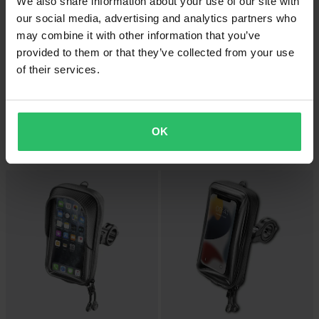
We also share information about your use of our site with
our social media, advertising and analytics partners who
may combine it with other information that you’ve
provided to them or that they’ve collected from your use
of their services.
CHF 11.95
-28%
CHF 12.95
CHF 17.95
Ersatzhalterungen Interphone
Handyhalterung + Klammer
Active/Connect 5er-Pack
OK
Interphone