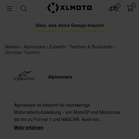
0
0
Alles, was deine Garage braucht
Marken
Alpinestars
Zubehör
Taschen & Rucksäcke
Sonstige Taschen
Alpinestars
Alpinestars ist bekannt für hochwertige
Motorradschutzkleidung - von MotoGP und Motocross
bis hin zu Formel 1 und NASCAR. Auch bei
Extremsportarten wie Mountainbiking und Surfen sind
Mehr erfahren
sie ganz vorne mit dabei.