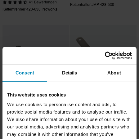
41 Bewertungen
Kettenhalter JMP 428-530
Kettentrenner 420-630 Proworks
Consent
Details
About
This website uses cookies
CHF 29.95
CHF 25.95
We use cookies to personalise content and ads, to
27 Bewertungen
1 Bewertungen
provide social media features and to analyse our traffic.
Kettentrenner Proworks 420-428
Einstellschlüssel Kettenspannung
JMP
We also share information about your use of our site with
our social media, advertising and analytics partners who
may combine it with other information that you’ve