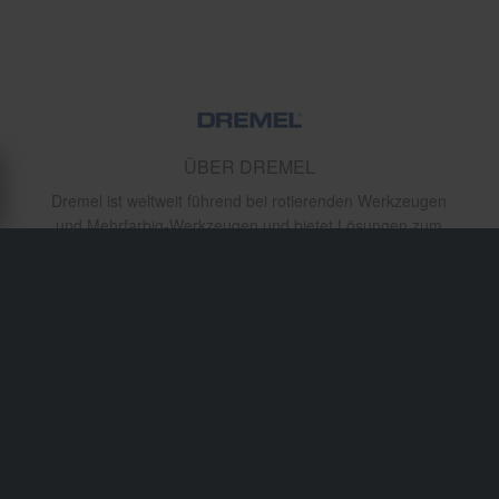
ÜBER DREMEL
Dremel ist weltweit führend bei rotierenden Werkzeugen
und Mehrfarbig-Werkzeugen und bietet Lösungen zum
Schneiden, Schleifen, Schmirgeln und Polieren in engen
Räumen. Ihre Werkzeuge sind gleichermaßen
unverzichtbar in Hobbygaragen, Fertigungswerkstätten
und Motorradwerkstätten aufgrund ihrer Präzision und
Vielseitigkeit.
Versand & Lieferung