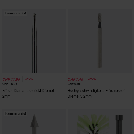
Hammerpreis!
-25%
-25%
CHF 11.95
CHF 7.45
CHF 15.95
CHF 9.95
Fräser Diamantbestückt Dremel
Hochgeschwindigkeits-Fräsmesser
2mm
Dremel 3,2mm
Hammerpreis!