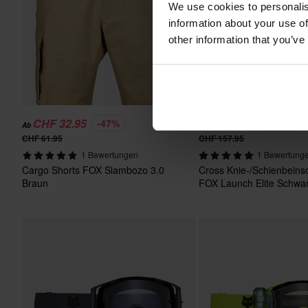
We use cookies to personalis
information about your use of
other information that you’ve
CHF 32.95
CHF 134.95
-47%
-15%
Ab
CHF 61.95
CHF 157.95
1 Bewertungen
1 Bewertung
Cargo Shorts FOX Slambozo 3.0
Cross Knie-/Schienbeins
Braun
FOX Launch Elite Schwa