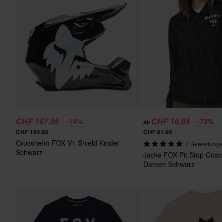
CHF 167.95
CHF 16.85
-14%
-73%
Ab
CHF 194.95
CHF 61.95
Crosshelm FOX V1 Shield Kinder
7 Bewertung
Schwarz
Jacke FOX Pit Stop Coa
Damen Schwarz