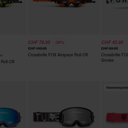
CHF 78.95
CHF 45.95
-28%
CHF 109.95
CHF 69.95
Crossbrille FOX Airspace Roll-Off
Crossbrille FO
en
Smoke
Roll-Off
Hammerprei