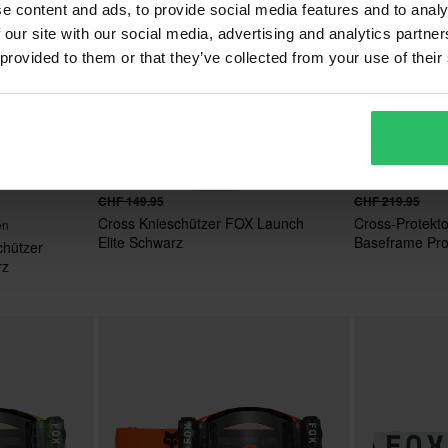
e content and ads, to provide social media features and to analy
 our site with our social media, advertising and analytics partn
 provided to them or that they’ve collected from your use of their
CHF 127.95
CHF 188.95
-15%
CHF 149.95
CHF 219.95
Cross Knieschützer FOX Launch
Cross-Protekt
en
Elite Schwarz
Baseframe Pr
chützer
Schwarz
rz