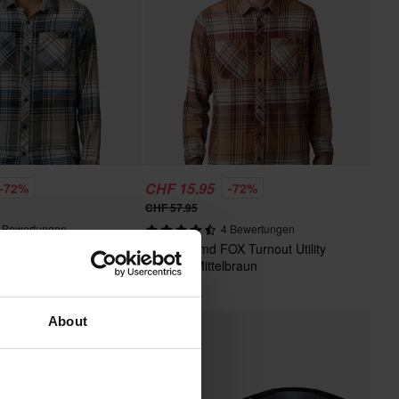
CHF 15.95
-72%
-72%
CHF 57.95
 Bewertungen
4 Bewertungen
X Turnout Utility
Arbeitshemd FOX Turnout Utility
e
Medium Mittelbraun
About