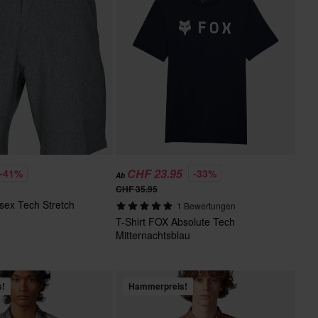
CHF 23.95
-41%
-33%
Ab
CHF 35.95
sex Tech Stretch
1 Bewertungen
T-Shirt FOX Absolute Tech
Mitternachtsblau
s!
Hammerpreis!