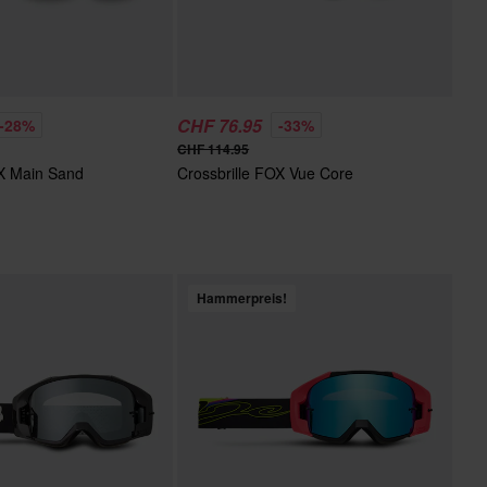
CHF 76.95
-28%
-33%
CHF 114.95
OX Main Sand
Crossbrille FOX Vue Core
Hammerpreis!