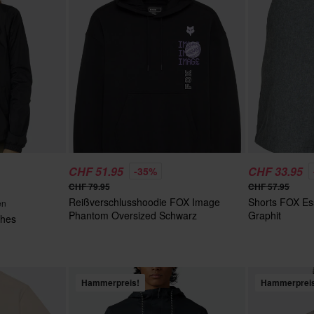
CHF 51.95
CHF 33.95
-35%
CHF 79.95
CHF 57.95
Reißverschlusshoodie FOX Image
Shorts FOX Es
en
Phantom Oversized Schwarz
Graphit
ches
Hammerpreis!
Hammerprei