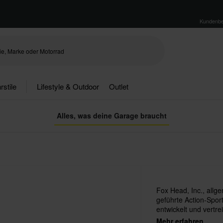
Kundenbe
rstile
Lifestyle & Outdoor
Outlet
Alles, was deine Garage braucht
Fox Head, Inc., allge
geführte Action-Spor
entwickelt und vertr
Ländern, wobei der S
Mehr erfahren