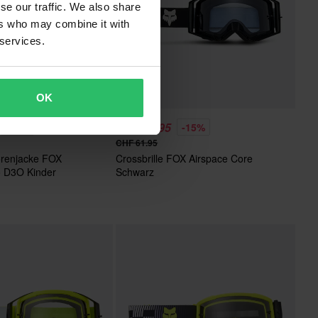
se our traffic. We also share
ers who may combine it with
 services.
OK
CHF 52.95
-14%
-15%
CHF 61.95
orenjacke FOX
Crossbrille FOX Airspace Core
o D3O Kinder
Schwarz