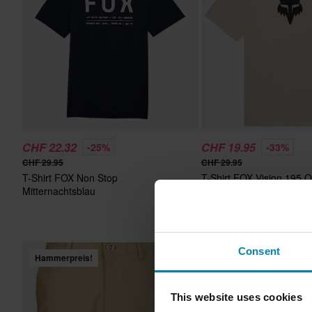
CHF 22.32
CHF 19.95
-25%
-33%
CHF 29.95
CHF 29.95
T-Shirt FOX Non Stop
T-Shirt FOX Vision 195 Or
Mitternachtsblau
Kreide
Consent
Hammerpreis!
This website uses cookies