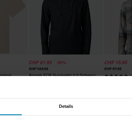
CHF 61.95
CHF 15.95
-50%
CHF 124.95
CHF 57.95
iginal
Anorak FOX Survivalist 2.0 Schwarz
4
Arbeitshemd FO
Medium Taup
Details