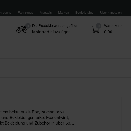
treuung
Fahrzeuge
Magazin
Marken
Bestellstatus
Über xlmoto.ch
Die Produkte werden gefiltert
Warenkorb
0
0
Motorrad hinzufügen
0,00
mein bekannt als Fox, ist eine privat
t und Bekleidungsmarke. Fox entwirft,
eibt Bekleidung und Zubehör in über 50
chwerpunkt auf Motocross liegt.