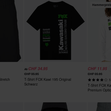
Hammerprei
CHF 34.95
CHF 11.95
Ab
CHF 35.95
CHF 35.95
tretch
T-Shirt FOX Kawi 195 Original
5
Schwarz
T-Shirt FOX Ka
Premium Optic