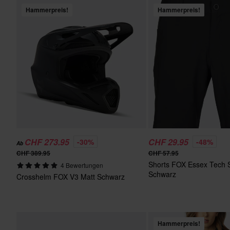
Hammerpreis!
Hammerpreis!
CHF 273.95
CHF 29.95
-30%
-48%
Ab
CHF 389.95
CHF 57.95
Shorts FOX Essex Tech S
4 Bewertungen
Schwarz
Crosshelm FOX V3 Matt Schwarz
Hammerpreis!