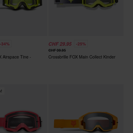
CHF 29.95
-34%
-25%
CHF 39.95
X Airspace Tine -
Crossbrille FOX Main Collect Kinder
s!