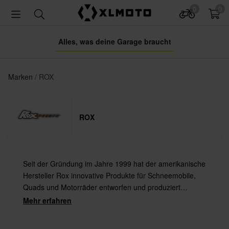
0
0
Alles, was deine Garage braucht
Marken
ROX
ROX
Seit der Gründung im Jahre 1999 hat der amerikanische
Hersteller Rox innovative Produkte für Schneemobile,
Quads und Motorräder entworfen und produziert
Handschalen, Lenker, Lenkerpolster oder
Mehr erfahren
Lenkererhöhung? Schau selbst, was Rox zu bieten hat!