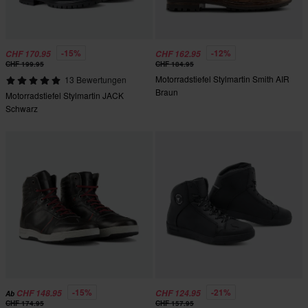
-15%
-12%
CHF 170.95
CHF 162.95
CHF 199.95
CHF 184.95
Motorradstiefel Stylmartin Smith AIR
13 Bewertungen
Braun
Motorradstiefel Stylmartin JACK
Schwarz
-15%
-21%
CHF 148.95
CHF 124.95
Ab
CHF 174.95
CHF 157.95