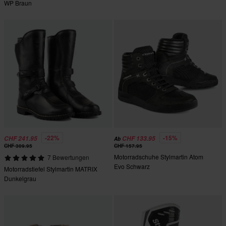
WP Braun
-22%
-15%
CHF 241.95
CHF 133.95
Ab
CHF 309.95
CHF 157.95
Motorradschuhe Stylmartin Atom
7 Bewertungen
Evo Schwarz
Motorradstiefel Stylmartin MATRIX
Dunkelgrau