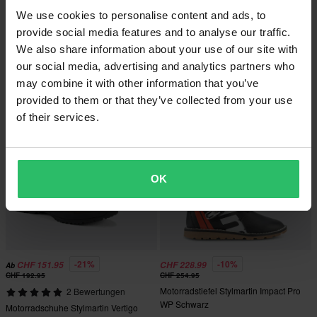
We use cookies to personalise content and ads, to
-16%
-15%
CHF 162.95
CHF 163.95
Ab
CHF 192.95
CHF 192.95
provide social media features and to analyse our traffic.
1 Bewertungen
3 Bewertungen
We also share information about your use of our site with
Motorradstiefel Stylmartin Smith WP
Motorradschuhe Stylmartin Vertigo
our social media, advertising and analytics partners who
Schwarz
WP Schwarz
may combine it with other information that you’ve
provided to them or that they’ve collected from your use
of their services.
OK
-21%
-10%
CHF 151.95
CHF 228.99
Ab
CHF 192.95
CHF 254.95
Motorradstiefel Stylmartin Impact Pro
2 Bewertungen
WP Schwarz
Motorradschuhe Stylmartin Vertigo