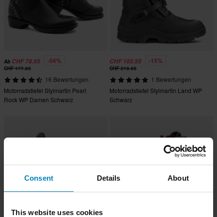
-56%
-15%
CHF 78.95
CHF 185.95
Ab
CHF 177.95
CHF 219.95
16 Bewertungen
1 Bewertungen
Motorradstiefel Stylmartin Pearl
Motorradstiefel Stylmartin Land WP
Rock WP Damen Schwarz
Schwarz
Consent
Details
About
This website uses cookies