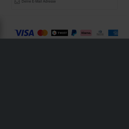
XLMOTO ist ein Teil des Unternehmens Pierce AB
Fleminggatan 20A, 112 26 Stockholm, Schweden
Unternehmensregister: Bolagsverket/Schwedisches Gesellschaftsregister