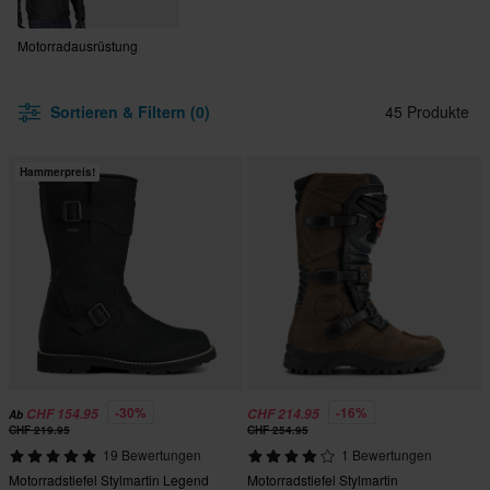
Motorradausrüstung
Sortieren & Filtern (0)
45 Produkte
Hammerpreis!
-30%
-16%
CHF 154.95
CHF 214.95
Ab
CHF 219.95
CHF 254.95
19 Bewertungen
1 Bewertungen
Motorradstiefel Stylmartin Legend
Motorradstiefel Stylmartin