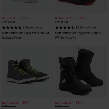
-35%
-37%
CHF 90.95
CHF 98.95
Ab
CHF 139.95
CHF 157.95
2 Bewertungen
12 Bewertungen
Motorradschuhe Stylmartin Core WP
Motorradschuhe Stylmartin Double
Schwarz/Weiß
WP Schwarz/Rot
-16%
-14%
CHF 125.95
CHF 189.95
CHF 149.95
CHF 219.95