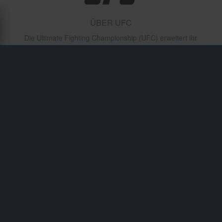
ÜBER UFC
Die Ultimate Fighting Championship (UFC) erweitert ihr
ikonisches Kampfsport-Markenimage auf Bekleidung und
Zubehör. Beliebt bei aggressiven, energiegeladenen
Lebensstilen, spricht UFC-Ausrüstung Motorsport-Fans
an, die sich mit der Stärke, Disziplin und dem Adrenalin
der Mixed Martial Arts identifizieren.
Versand & Lieferung
Allgemeine Geschäftsbedingungen
Zahlung
Privacy Policy
Retouren
Widerrufsrecht
Bestellstatus
Reklamationen & Ansprüche
Informationen zum Recycling
Über xlmoto.ch
Konformitätserklärung