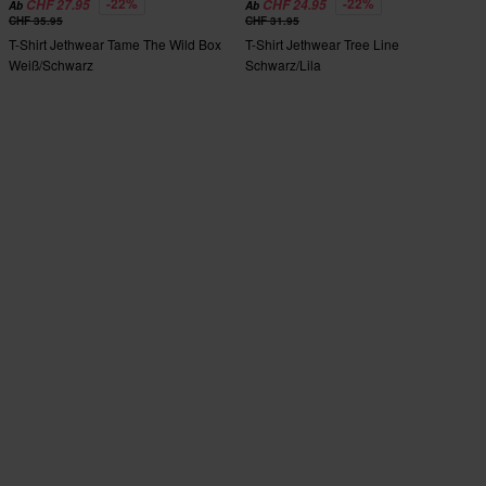
-22%
-22%
CHF 27.95
CHF 24.95
Ab
Ab
CHF 35.95
CHF 31.95
T-Shirt Jethwear Tame The Wild Box
T-Shirt Jethwear Tree Line
Weiß/Schwarz
Schwarz/Lila