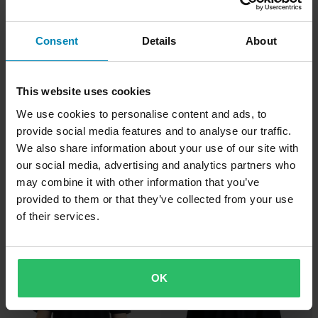
Hammerpreis!
Hammerpreis!
Consent
Details
About
This website uses cookies
We use cookies to personalise content and ads, to
provide social media features and to analyse our traffic.
We also share information about your use of our site with
-60%
-38%
CHF 15.95
CHF 27.95
our social media, advertising and analytics partners who
Ab
Ab
CHF 39.95
CHF 44.95
may combine it with other information that you’ve
T-Shirt Jethwear Mountains Sunset
T-Shirt Jethwear Raiders Box
provided to them or that they’ve collected from your use
Schwarz/Gelb Sonnenuntergang
Schwarz/Orange
of their services.
Hammerpreis!
Hammerpreis!
OK