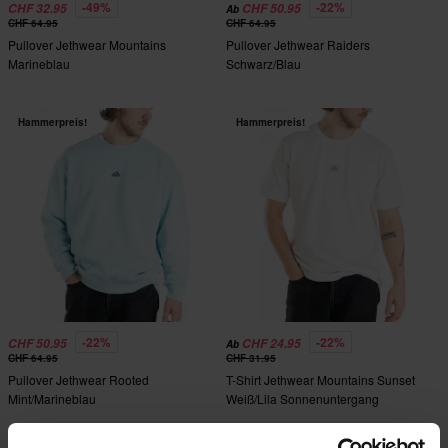
-49%
-22%
CHF 32.95
CHF 50.95
Ab
CHF 64.95
CHF 64.95
Pullover Jethwear Mountains
Pullover Jethwear Raiders
Marineblau
Schwarz/Blau
Hammerpreis!
Hammerpreis!
-22%
-22%
CHF 50.95
CHF 24.95
Ab
CHF 64.95
CHF 31.95
Pullover Jethwear Rooted
T-Shirt Jethwear Mountains Sunset
Mint/Marineblau
Weiß/Lila Sonnenuntergang