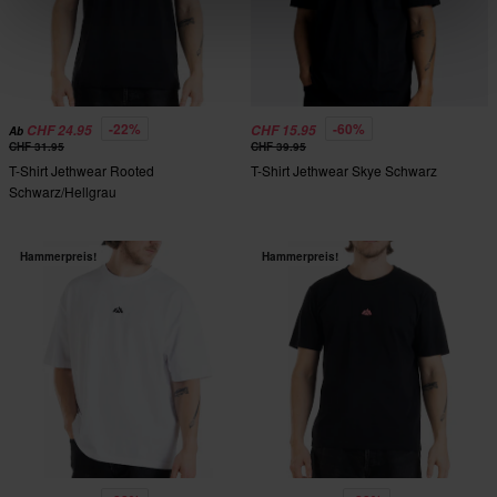
-22%
-60%
CHF 24.95
CHF 15.95
Ab
CHF 31.95
CHF 39.95
T-Shirt Jethwear Rooted
T-Shirt Jethwear Skye Schwarz
Schwarz/Hellgrau
Hammerpreis!
Hammerpreis!