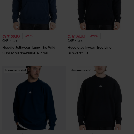
-21%
-21%
CHF 56.95
CHF 56.95
CHF 71.95
CHF 71.95
Hoodie Jethwear Tame The Wild
Hoodie Jethwear Tree Line
Sunset Marineblau/Hellgrau
Schwarz/Lila
Hammerpreis!
Hammerpreis!