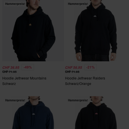
Hammerpreis!
Hammerpreis!
-49%
-21%
CHF 36.95
CHF 56.95
CHF 71.95
CHF 71.95
Hoodie Jethwear Mountains
Hoodie Jethwear Raiders
Schwarz
Schwarz/Orange
Hammerpreis!
Hammerpreis!