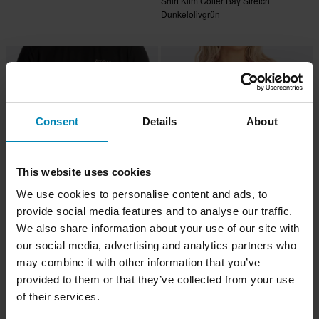
Shirt Klim Colter Bay Stretch
Dunkelolivgrün
Consent
Details
About
This website uses cookies
We use cookies to personalise content and ads, to
provide social media features and to analyse our traffic.
CHF 80.95
CHF 60.95
We also share information about your use of our site with
Shirt Klim Mesa Falls Schwarz
Shirt Klim Ostara Shirt Damen Super
Pink
our social media, advertising and analytics partners who
may combine it with other information that you’ve
provided to them or that they’ve collected from your use
of their services.