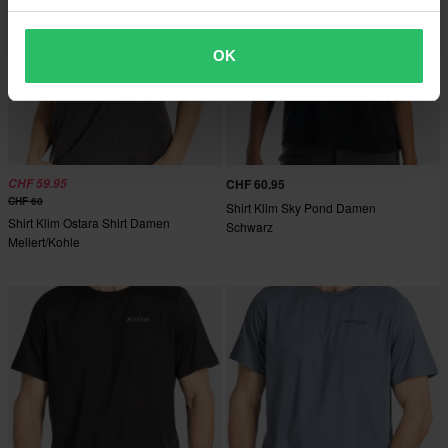
OK
CHF 59.95
CHF 60.95
CHF 60
Shirt Klim Sky Pond Damen
Shirt Klim Ostara Shirt Damen
Schwarz
Meliert/Kohle