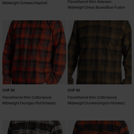
Flanellhemd Klim Alderson
Midweight Schwarz/Asphalt
Midweight Dress Blues/Blue Fusion
CHF 90
CHF 90
Flanellhemd Klim Cottonwood
Flanellhemd Klim Cottonwood
Midweight Feuriges Rot/Schwarz
Midweight Dunkelolivgrün/Schwarz