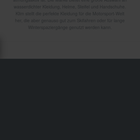
wasserdichter Kleidung, Helme, Steifel und Handschuhe.
Klim stellt die perfekte Kleidung für die Motorsport-Welt
her, die aber genauso gut zum Skifahren oder für lange
Winterspaziergänge genutzt werden kann.
Versand & Lieferung
Allgemeine Geschäftsbedingungen
Zahlung
Privacy Policy
Retouren
Widerrufsrecht
Bestellstatus
Reklamationen & Ansprüche
Informationen zum Recycling
Über xlmoto.ch
Konformitätserklärung
Kundendienst
info@xlmoto.ch