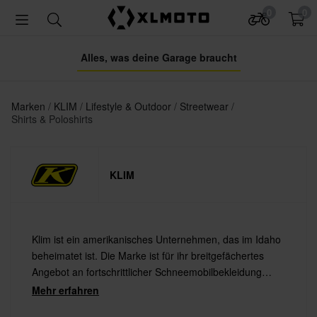
0
0
Alles, was deine Garage braucht
Marken
KLIM
Lifestyle & Outdoor
Streetwear
Shirts & Poloshirts
KLIM
Klim ist ein amerikanisches Unternehmen, das im Idaho
beheimatet ist. Die Marke ist für ihr breitgefächertes
Angebot an fortschrittlicher Schneemobilbekleidung
bekannt, hat jedoch auch einiges im Bereich
Mehr erfahren
Endurobekleidung und Motorradausrüstung zu bieten.