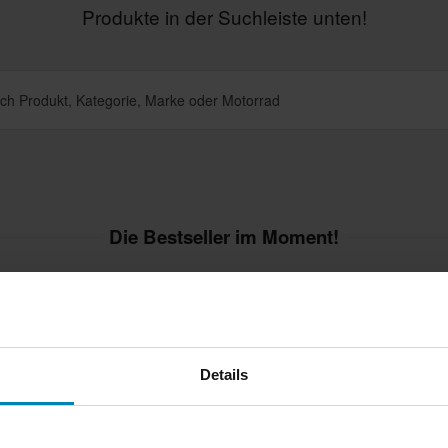
Produkte in der Suchleiste unten!
Die Bestseller im Moment!
Hammerprei
Details