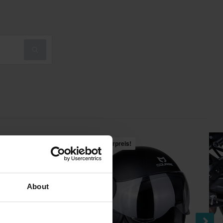
s!
Hammerpreis!
About