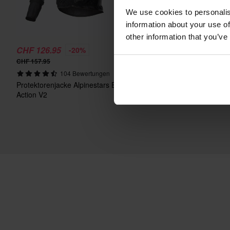
We use cookies to personalis
information about your use of
other information that you’ve
CHF 126.95
CHF 59.95
-20%
-32%
CHF 157.95
CHF 87.95
104 Bewertungen
207 Bewertu
Protektorenjacke Alpinestars Bionic
Jethelm Course Urban
Action V2