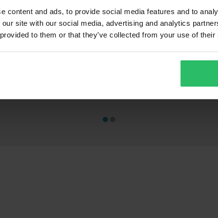
e content and ads, to provide social media features and to analy
 our site with our social media, advertising and analytics partn
 provided to them or that they’ve collected from your use of their
CHF 59.95
CHF 140.95
-32%
CHF 87.95
CHF 242.95
ngen
264 Bewertungen
2
Jethelm Course Urban
Integralhelm S
R Mat