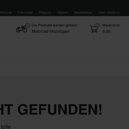
treuung
Fahrzeuge
Magazin
Marken
Bestellstatus
Über xlmoto.ch
Die Produkte werden gefiltert
Warenkorb
0
0
Motorrad hinzufügen
0,00
HT GEFUNDEN!
tolle