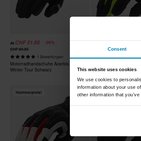
CHF 51.95
CHF 17.95
-26%
-40%
Ab
Ab
Consent
CHF 69.95
CHF 29.95
Motorradhandschuhe Ace
1 Bewertungen
Way Schwarz/Gelb
Motorradhandschuhe Acerbis
Winter Tour Schwarz
This website uses cookies
We use cookies to personalis
information about your use of
Hammerpreis!
other information that you’ve