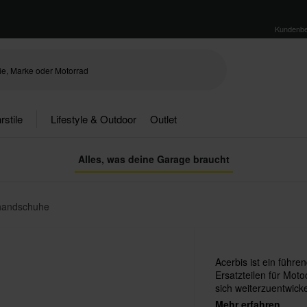
Kundenbe
rstile
Lifestyle & Outdoor
Outlet
Alles, was deine Garage braucht
handschuhe
Acerbis ist ein führ
Ersatzteilen für Mot
sich weiterzuentwicke
der neuesten Technol
Mehr erfahren