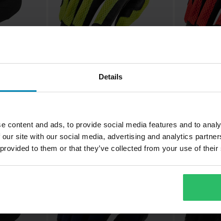
CHF 27.95
CHF 27.95
-22%
Details
CHF 35.95
CHF 35.95
rbis X-
22 Bewertungen
1
Motorradhandschuhe Acerbis
Motorradhands
Ramsey My Vented Schwarz/Gelb
Ramsey My Ve
e content and ads, to provide social media features and to analy
 our site with our social media, advertising and analytics partn
 provided to them or that they’ve collected from your use of their