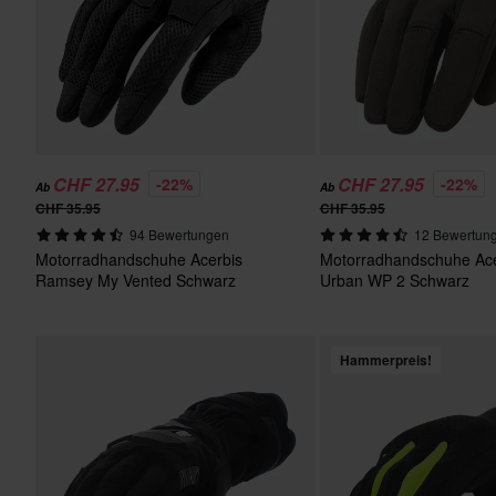
CHF 27.95
CHF 27.95
-22%
-22%
Ab
Ab
CHF 35.95
CHF 35.95
94 Bewertungen
12 Bewertun
Motorradhandschuhe Acerbis
Motorradhandschuhe Ace
Ramsey My Vented Schwarz
Urban WP 2 Schwarz
Hammerpreis!