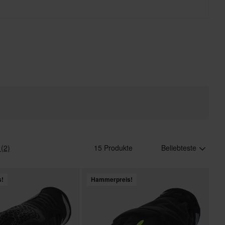
r Qualität.
 (2)
15 Produkte
Beliebteste
s!
Hammerpreis!