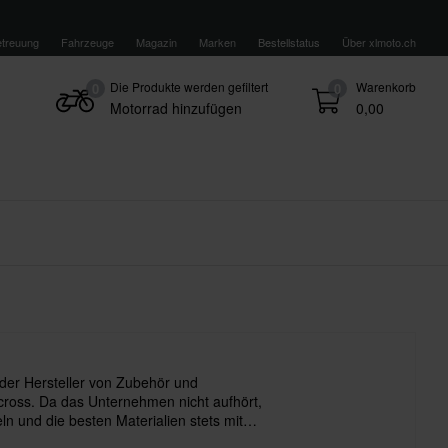
treuung
Fahrzeuge
Magazin
Marken
Bestellstatus
Über xlmoto.ch
Die Produkte werden gefiltert
Warenkorb
0
0
Motorrad hinzufügen
0,00
ender Hersteller von Zubehör und
ocross. Da das Unternehmen nicht aufhört,
ln und die besten Materialien stets mit
ogie kombiniert, bietet Acerbis immer