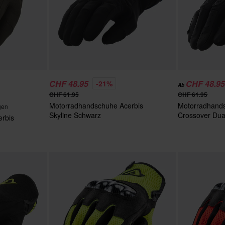
CHF 48.95
CHF 48.9
-21%
Ab
CHF 61.95
CHF 61.95
Motorradhandschuhe Acerbis
Motorradhands
gen
Skyline Schwarz
Crossover Dua
rbis