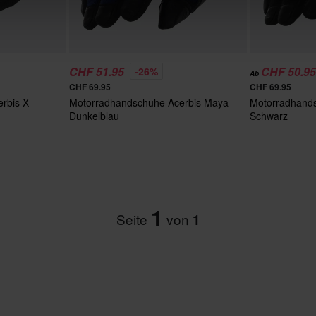
CHF 51.95
CHF 50.9
-26%
Ab
CHF 69.95
CHF 69.95
rbis X-
Motorradhandschuhe Acerbis Maya
Motorradhand
Dunkelblau
Schwarz
1
Seite
von
1