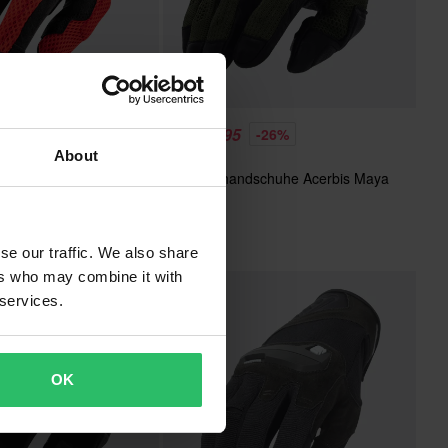
CHF 51.95
-22%
-26%
About
CHF 69.95
Motorradhandschuhe Acerbis Maya
7 Bewertungen
Grün
chuhe Acerbis
nted Rot
se our traffic. We also share
ers who may combine it with
 services.
OK