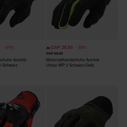
5
CHF 26.95
-21%
-33%
Ab
CHF 39.95
chuhe Acerbis
Motorradhandschuhe Acerbis
l Schwarz
Urban WP 2 Schwarz/Gelb