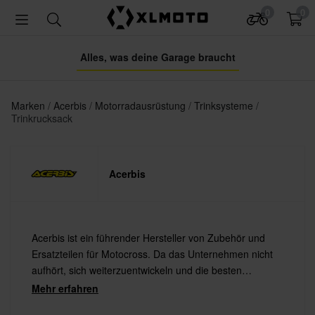
0
0
Alles, was deine Garage braucht
Marken
Acerbis
Motorradausrüstung
Trinksysteme
Trinkrucksack
Acerbis
Acerbis ist ein führender Hersteller von Zubehör und
Ersatzteilen für Motocross. Da das Unternehmen nicht
aufhört, sich weiterzuentwickeln und die besten
Materialien stets mit der neuesten Technologie
Mehr erfahren
kombiniert, bietet Acerbis immer Produkte von höchster