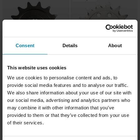
Consent
Details
About
-60%
-68%
This website uses cookies
CHF 3.95
CHF 7.45
Ab
Ab
CHF 9.95
CHF 22.95
We use cookies to personalise content and ads, to
172 Bewertungen
235 Bewertungen
provide social media features and to analyse our traffic.
Ritzel Twenty
Ritzel Twenty Lightweight
We also share information about your use of our site with
our social media, advertising and analytics partners who
may combine it with other information that you’ve
Hammerpreis!
provided to them or that they’ve collected from your use
of their services.