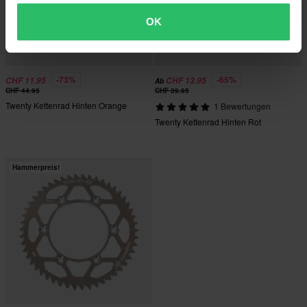
OK
-73%
-65%
CHF 11.95
CHF 13.95
Ab
CHF 44.95
CHF 39.95
Twenty Kettenrad Hinten Orange
1 Bewertungen
Twenty Kettenrad Hinten Rot
Hammerpreis!