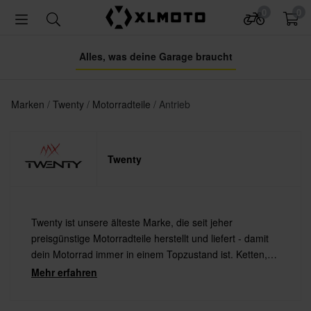
0
0
Alles, was deine Garage braucht
Marken
Twenty
Motorradteile
Antrieb
Twenty
Twenty ist unsere älteste Marke, die seit jeher
preisgünstige Motorradteile herstellt und liefert - damit
dein Motorrad immer in einem Topzustand ist. Ketten,
Kettenräder, Lenker, Griffe, Fußrasten, Bremsbeläge
Mehr erfahren
und vieles mehr