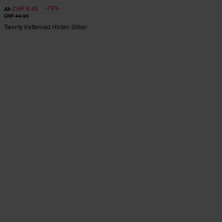
-79%
CHF 9.45
Ab
CHF 44.95
Twenty Kettenrad Hinten Silber