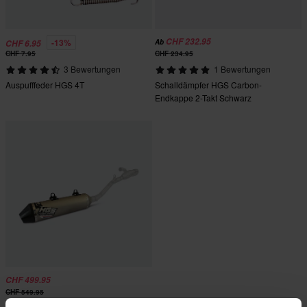
CHF 232.95
-13%
Ab
CHF 6.95
CHF 7.95
CHF 234.95
3 Bewertungen
1 Bewertungen
Auspufffeder HGS 4T
Schalldämpfer HGS Carbon-
Endkappe 2-Takt Schwarz
CHF 499.95
CHF 549.95
Schalldämpfer 4T HGS Enduro Slip-