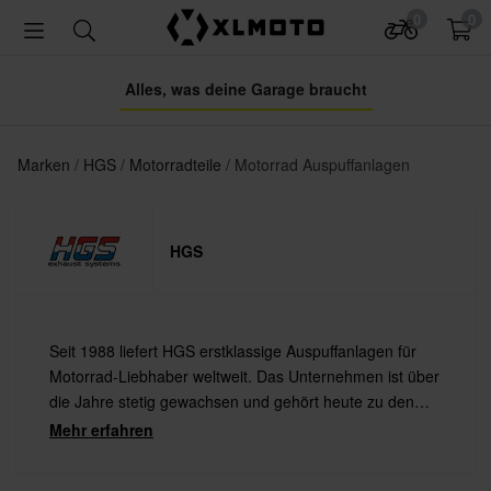
0
0
Alles, was deine Garage braucht
Marken
HGS
Motorradteile
Motorrad Auspuffanlagen
HGS
Seit 1988 liefert HGS erstklassige Auspuffanlagen für
Motorrad-Liebhaber weltweit. Das Unternehmen ist über
die Jahre stetig gewachsen und gehört heute zu den
bekanntesten Herstellern von hochwertigen
Mehr erfahren
Auspuffanlagen, die auf dem Markt erhältlich sind.