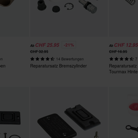
CHF 25.95
CHF 12.9
-21%
Ab
Ab
CHF 32.95
CHF 16.95
en
14 Bewertungen
7
ben
Reparatursatz Bremszylinder
Reparatursatz
Tourmax Hint