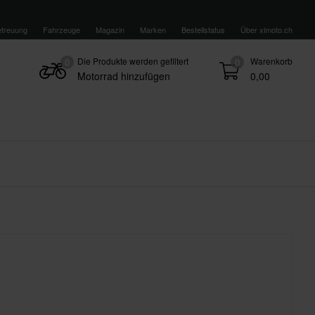
treuung
Fahrzeuge
Magazin
Marken
Bestellstatus
Über xlmoto.ch
Die Produkte werden gefiltert
Warenkorb
0
0
Motorrad hinzufügen
0,00