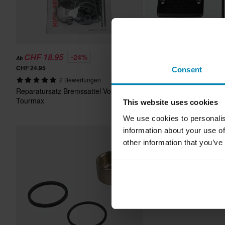
CHF 18.95
CHF 36.95
-24%
-21%
Ab
Ab
CHF 24.95
CHF 46.95
Consent
Bremsflüssigkeitsbehält
2 Bewertungen
Vorne
Reparatursatz Bremssattel Vorne
Tourmax
This website uses cookies
We use cookies to personalis
information about your use of
other information that you’ve