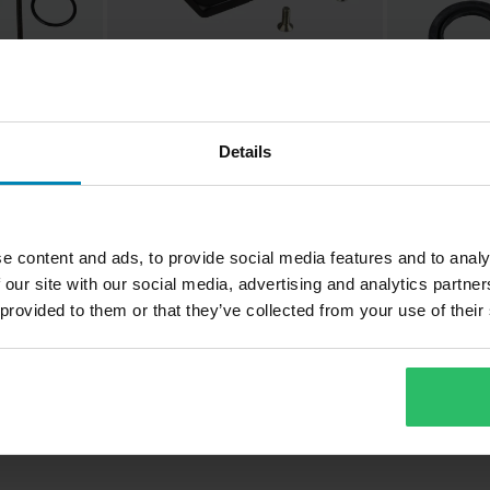
CHF 20.95
CHF 16.95
-25%
Ab
CHF 27.95
CHF 19.95
Details
er Tourmax
Dichtungssatz
1 Bewertungen
Tourmax Vorn
Verschluss
Bremsflüssigkeitsbehälter Tourmax
Vorne
e content and ads, to provide social media features and to analy
 our site with our social media, advertising and analytics partn
 provided to them or that they’ve collected from your use of their