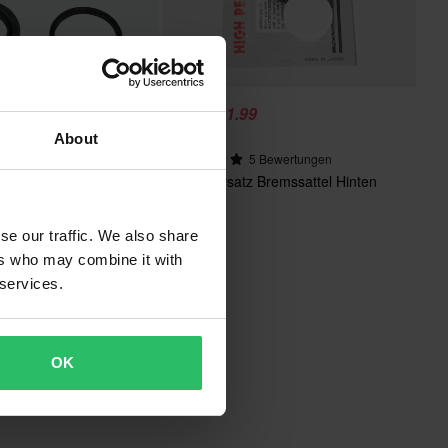
CHF 31.99
-15%
Ab
CHF 34.95
About
 Bremssattel
5 Bewertungen
e
Reparatursatz Bremssattel Hinten
Tourmax
se our traffic. We also share
ers who may combine it with
 services.
OK