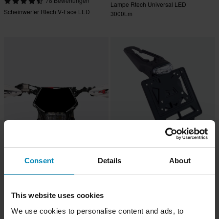
78 Bewertungen
Lampe Rtech Universal LED
Scheinwerfer Rtech V-Face LED
3000Lm
CHF 166.95
-23%
CHF 39.95
CHF 51.95
Consent
Details
About
7 Bewertungen
5 Bewertungen
Scheinwerfer Rtech V-Face Full LED
Kennzeichenhalter RTech Integra
Schwarz
LED „Racing Version“ Universal
This website uses cookies
Schwarz
We use cookies to personalise content and ads, to