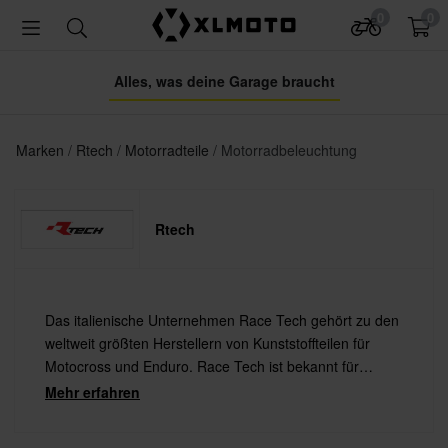
0
0
Alles, was deine Garage braucht
Marken
Rtech
Motorradteile
Motorradbeleuchtung
Rtech
Das italienische Unternehmen Race Tech gehört zu den
weltweit größten Herstellern von Kunststoffteilen für
Motocross und Enduro. Race Tech ist bekannt für
hochwertige Kunststoffteile, die von großen Rennteams,
Mehr erfahren
wie Team Red Bull KTM Factory und Team Honda
Gariboldi genutzt werden.