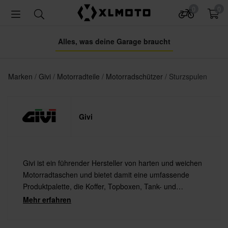
0
0
Alles, was deine Garage braucht
Marken
Givi
Motorradteile
Motorradschützer
Sturzspulen
Givi
Givi ist ein führender Hersteller von harten und weichen
Motorradtaschen und bietet damit eine umfassende
Produktpalette, die Koffer, Topboxen, Tank- und
Satteltaschen beinhaltet. Givi Produkte sind für ihre gute
Mehr erfahren
Qualität und hohe Verschleißfestigkeit bekannt.