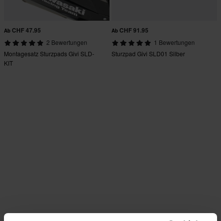
CHF 47.95
CHF 91.95
Ab
Ab
2 Bewertungen
1 Bewertungen
Montagesatz Sturzpads Givi SLD-
Sturzpad Givi SLD01 Silber
KIT