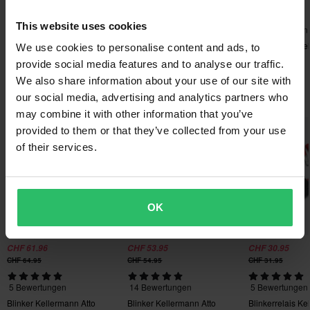
Senden
60-Tage-Rückgaberecht*
CHF 64.95
CHF 54.95
CHF 31.95
Du kannst deine Bestellung innerhalb von 60 Tagen
This website uses cookies
5 Bewertungen
14 Bewertungen
5 Bewertungen
zurückgeben. Rücksendekosten fallen an. *Das Rückgaberecht
Blinker Kellermann Atto
Blinker Kellermann Atto
Blinkerrelais K
We use cookies to personalise content and ads, to
gilt nicht für personalisierte oder speziell angefertigte Produkte.
Dark Schwarz
provide social media features and to analyse our traffic.
Weitere Einzelheiten und Bedingungen finden Sie in der Rubrik
We also share information about your use of our site with
Kundenbetreuung-Bereich
.
Beliebt in Blinker
our social media, advertising and analytics partners who
may combine it with other information that you’ve
provided to them or that they’ve collected from your use
of their services.
OK
CHF 61.96
CHF 53.95
CHF 30.95
CHF 64.95
CHF 54.95
CHF 31.95
5 Bewertungen
14 Bewertungen
5 Bewertungen
Blinker Kellermann Atto
Blinker Kellermann Atto
Blinkerrelais K