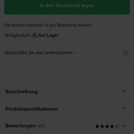
In den Warenkorb legen
Sie können maximal 10 pro Bestellung kaufen.
Verfügbarkeit:
Auf Lager
Beschreibung
Neue Blinker der beliebten Marke Snell!
Produktspezifikationen
Wenn Sie nach einem Paar Mini-Blinker suchen, die noch
Bewertungen
(41)
Marke
origineller aussehen, dann sind diese Blinker genau das Richtige