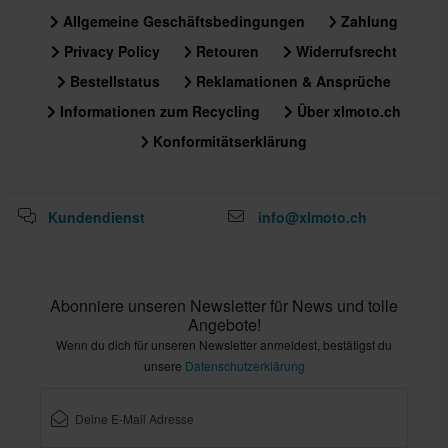
Gb428 Mxz Clip Gold
Allgemeine Geschäftsbedingungen
Zahlung
30 x 35 x 20 mm
Privacy Policy
Retouren
Widerrufsrecht
532GSV Rivet
Bestellstatus
Reklamationen & Ansprüche
40 x 55 x 20 mm
Informationen zum Recycling
Über xlmoto.ch
428Mxz Clip
Konformitätserklärung
40 x 70 x 15 mm
Kundendienst
info@xlmoto.ch
Abonniere unseren Newsletter für News und tolle
Angebote!
Wenn du dich für unseren Newsletter anmeldest, bestätigst du
unsere
Datenschutzerklärung