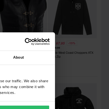
HF 112.95
CHF 67.95
-10%
-15%
HF 124.95
CHF 79.95
Hoodie West Coast Choppers ATX
20 Bewertungen
Cross Zip
About
ederweste Richa Gilet Sadic
iebt in Hoodies & Pullover
se our traffic. We also share
ers who may combine it with
 services.