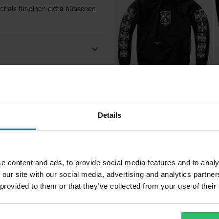
rials für einen extra hübschen
Erwachsene
CHF 71.95
C
-15%
CHF 84.95
C
West Coast Choppers
Hoodie West Coast Choppers
Dominator
Details
L
Textilien
Schwarz/Weiß
 Wir tun immer unser Bestes,
Bel
e content and ads, to provide social media features and to analy
Schwarz
 our site with our social media, advertising and analytics partn
 provided to them or that they’ve collected from your use of their
ßenmaterial
80% Baumwolle
ennoch einen besseren Preis bei
 Unsere Preisgarantie gilt