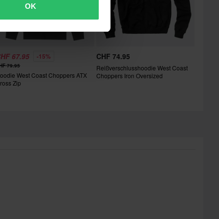
OK
HF 67.95
CHF 74.95
-15%
HF 79.95
Reißverschlusshoodie West Coast
oodie West Coast Choppers ATX
Choppers Iron Oversized
ross Zip