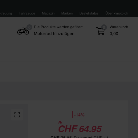
treuung
Fahrzeuge
Magazin
Marken
Bestellstatus
Über xlmoto.ch
Die Produkte werden gefiltert
Warenkorb
0
0
Motorrad hinzufügen
0,00
-14%
Ab
CHF 64.95
CHF 75.95
Du sparst CHF 11