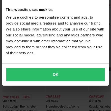
innerhalb von 14 Tagen nach deinem Kauf.
-66%
-67%
-5
CHF 7.45
CHF 14.95
CHF 30.95
Senden
CHF 21.95
CHF 44.95
CHF 66.95
This website uses cookies
Kostenloser Versand über 200CHF*
We use cookies to personalise content and ads, to
144 Bewertungen
8 Bewertungen
4 Bewertungen
Bestellungen über 200CHF werden kostenlos versendet! *Bitte
provide social media features and to analyse our traffic.
Spiegel Lenkerende SNELL
Bremshebel Einstellbar
Kupplungshebel
beachten: Dies gilt nicht für sperrige Produkte!
Neo
Snell CNC Kurz
Snell
We also share information about your use of our site with
our social media, advertising and analytics partners who
60-Tage-Rückgaberecht*
may combine it with other information that you’ve
Beliebt in Brems- & Kupplungshebel
Du kannst deine Bestellung innerhalb von 60 Tagen
provided to them or that they’ve collected from your use
zurückgeben. Rücksendekosten fallen an. *Das Rückgaberecht
of their services.
gilt nicht für personalisierte oder speziell angefertigte Produkte.
Weitere Einzelheiten und Bedingungen finden Sie in der Rubrik
Kundenbetreuung-Bereich
.
OK
CHF 93.95
CHF 60.95
-20%
CHF 119.95
CHF 149.95
CHF 99.95
CHF 65.95
Schutzbügel Bremshebel
Bremshebelschutz Vorne
Kupplungshebel 
Vorne CNC Racing Brake-
CNC Racing
Valter Moto Sch