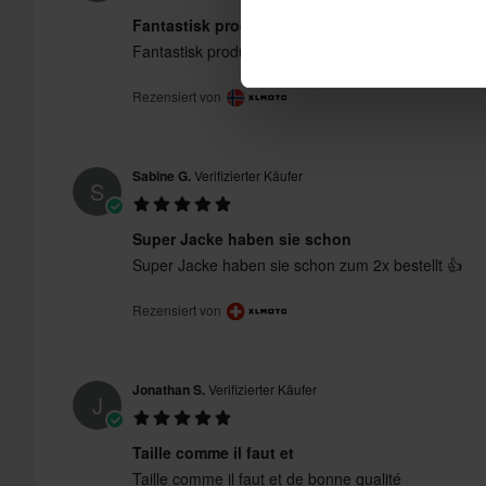
Fantastisk produkt
Fantastisk produkt
Rezensiert von
Sabine G.
Verifizierter Käufer
S
Super Jacke haben sie schon
Super Jacke haben sie schon zum 2x bestellt 👍
Rezensiert von
Jonathan S.
Verifizierter Käufer
J
Taille comme il faut et
Taille comme il faut et de bonne qualité