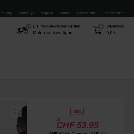
treuung
Fahrzeuge
Magazin
Marken
Bestellstatus
Über xlmoto.ch
Die Produkte werden gefiltert
Warenkorb
0
0
Motorrad hinzufügen
0,00
-39%
Ab
CHF 53.95
CHF 87.95
Du sparst CHF 34