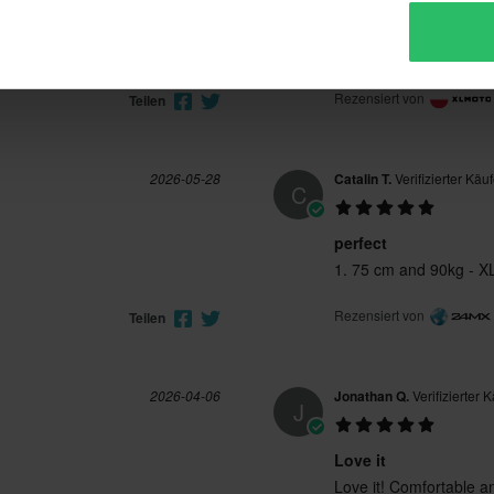
Bardzo dobra bluza. 
Bardzo dobra bluza. C
Rezensiert von
Teilen
2026-05-28
Catalin T.
Verifizierter Käuf
C
perfect
1. 75 cm and 90kg - XL 
Rezensiert von
Teilen
2026-04-06
Jonathan Q.
Verifizierter 
J
Love it
Love it! Comfortable an