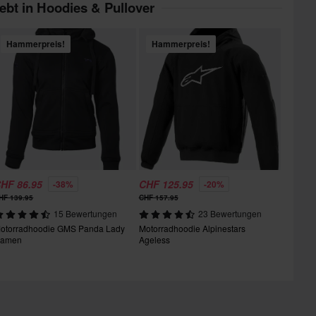
iebt in Hoodies & Pullover
Hammerpreis!
Hammerpreis!
HF 86.95
CHF 125.95
-38%
-20%
HF 139.95
CHF 157.95
15 Bewertungen
23 Bewertungen
otorradhoodie GMS Panda Lady
Motorradhoodie Alpinestars
amen
Ageless