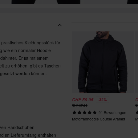
d praktisches Kleidungsstück für
ag wie ein normaler Hoodie
dahinter. Er ist mit einem
eit zu erhöhen, gibt es Taschen
ngesetzt werden können.
CHF 59.95
C
-32%
CHF 87.95
C
91 Bewertungen
Motorradhoodie Course Aramid
M
urzen Handschuhen
nd im Lieferumfang enthalten