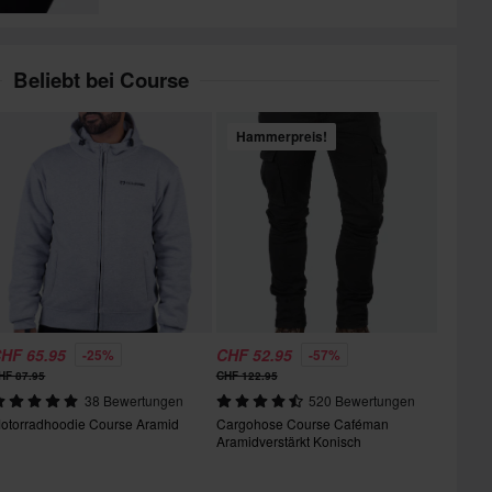
Beliebt bei Course
Hammerpreis!
HF 65.95
CHF 52.95
-25%
-57%
HF 87.95
CHF 122.95
38 Bewertungen
520 Bewertungen
otorradhoodie Course Aramid
Cargohose Course Caféman
Aramidverstärkt Konisch