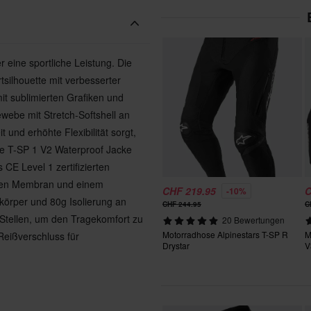
r eine sportliche Leistung. Die
silhouette mit verbesserter
it sublimierten Grafiken und
ewebe mit Stretch-Softshell an
und erhöhte Flexibilität sorgt,
ie T-SP 1 V2 Waterproof Jacke
 CE Level 1 zertifizierten
hten Membran und einem
CHF 219.95
C
-10%
örper und 80g Isolierung an
CHF 244.95
C
Stellen, um den Tragekomfort zu
20 Bewertungen
Motorradhose Alpinestars T-SP R
M
Reißverschluss für
Drystar
V