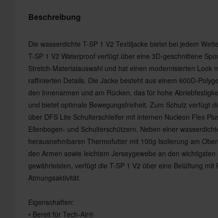
Beschreibung
Die wasserdichte T-SP 1 V2 Textiljacke bietet bei jedem Wette
T-SP 1 V2 Waterproof verfügt über eine 3D-geschnittene Sport
Stretch-Materialauswahl und hat einen modernisierten Look m
raffinierten Details. Die Jacke besteht aus einem 600D-Polyg
den Innenarmen und am Rücken, das für hohe Abriebfestigkeit 
und bietet optimale Bewegungsfreiheit. Zum Schutz verfügt d
über DFS Lite Schulterschleifer mit internen Nucleon Flex Plus
Ellenbogen- und Schulterschützern. Neben einer wasserdic
herausnehmbaren Thermofutter mit 100g Isolierung am Oberk
den Armen sowie leichtem Jerseygewebe an den wichtigsten 
gewährleisten, verfügt die T-SP 1 V2 über eine Belüftung mit 
Atmungsaktivität.
Eigenschaften:
• Bereit für Tech-Air®