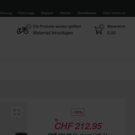
treuung
Fahrzeuge
Magazin
Marken
Bestellstatus
Über xlmoto.ch
Die Produkte werden gefiltert
Warenkorb
0
0
Motorrad hinzufügen
0,00
-10%
Ab
CHF 212.95
CHF 236.95
Du sparst CHF 24