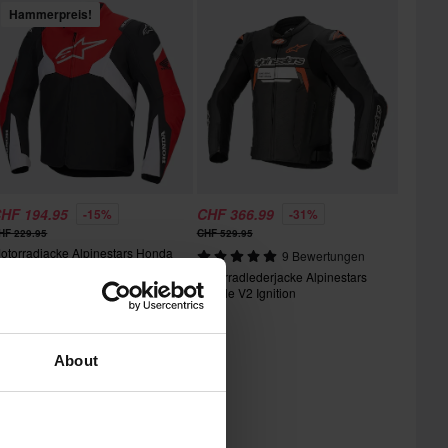
Hammerpreis!
HF 194.95
CHF 366.99
-15%
-31%
HF 229.95
CHF 529.95
otorradjacke Alpinestars Honda
9 Bewertungen
-Jaws V4 Wp
Motorradlederjacke Alpinestars
Missile V2 Ignition
About