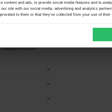
e content and ads, to provide social media features and to analy
 our site with our social media, advertising and analytics partn
 provided to them or that they’ve collected from your use of their
 eine Konformitätsanforderung
en die folgenden Standards:
1-2:2014, Level 2 als Upgrade
d Ellenbogenschutz von
Wasserdicht
Erwachsene
Alpinestars