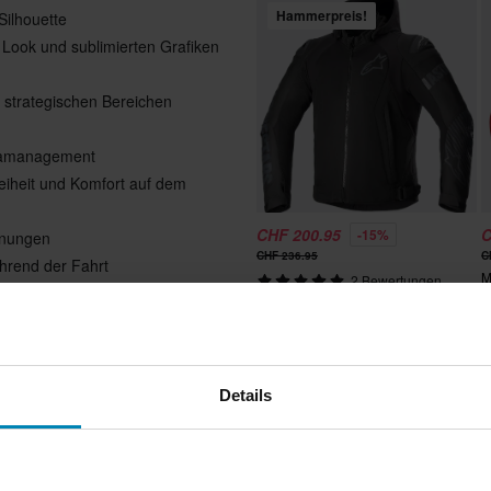
Hammerpreis!
Silhouette
 Look und sublimierten Grafiken
 strategischen Bereichen
imamanagement
freiheit und Komfort auf dem
CHF 200.95
C
-15%
inungen
CHF 236.95
C
ährend der Fahrt
M
2 Bewertungen
gung einer Motorradjacke von
T
Motorradjacke Alpinestars Zaca Air
inneren Kragenfutter
- und Rückeneinsätze (als
Details
te Innentasche vorne
llenbogenschützer für