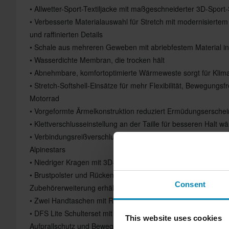
• Allwetter-Sport-Textiljacke mit maßgeschneiderter 3D-Sport-
• Verbesserte Materialauswahl für Stretch mit modernisiertem
und raffinierten Details
• Schale aus mehreren Geweben mit abriebfestem Material in
• Wasserdichte Membran, die trocken hält
• Abnehmbare, komfortoptimierte Wärmeweste sorgt für Kl
• Stretch-Softshell-Einsätze für mehr Flexibilität, Bewegungs
Motorrad
• Vorgeformte Ärmelkonstruktion reduziert Ermüdungsersche
• Klettverschlusseinstellung an der Taille für besseren Halt w
• Verbindungsreißverschluss an der Taille ermöglicht Befesti
Alpinestars
• Niedriger Kragen mit 3D-strukturiertem Komfortmaterial am 
• Brustpolster und Rückentaschen mit Platz für Nucleon Brust
Consent
Zubehörerweiterung erhältlich)
• Zwei Handtaschen mit Reißverschluss und eine wasserdich
• DFS Lite Schulterset mit Nucleon Flex Plus Schulter- und E
This website uses cookies
Aufprallschutz und Bewegungskomfort