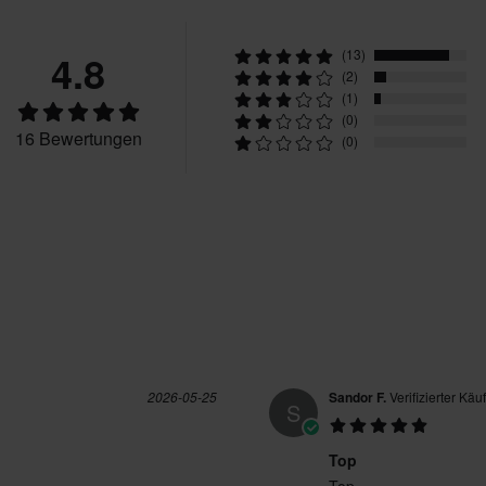
M
340 x 610 x 205 mm
4.8
(13)
XXL
350 x 600 x 200 mm
(2)
(1)
(0)
16 Bewertungen
(0)
2026-05-25
Sandor F.
Verifizierter Käu
S
Top