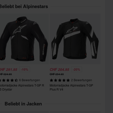
Beliebt bei Alpinestars
HF 291.95
CHF 204.95
-10%
-20%
HF 324.95
CHF 254.95
6 Bewertungen
2 Bewertungen
otorradjacke Alpinestars T-GP R
Motorradjacke Alpinestars T-GP
3 Drystar
Plus R V4
Beliebt in Jacken