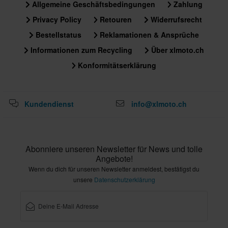
Allgemeine Geschäftsbedingungen
Zahlung
230 x 355 x 110 mm
W32 x L34
Privacy Policy
Retouren
Widerrufsrecht
265 x 375 x 95 mm
Bestellstatus
Reklamationen & Ansprüche
W28 x L30
Informationen zum Recycling
Über xlmoto.ch
245 x 345 x 105 mm
Konformitätserklärung
Kundendienst
info@xlmoto.ch
Abonniere unseren Newsletter für News und tolle
Angebote!
Wenn du dich für unseren Newsletter anmeldest, bestätigst du
unsere
Datenschutzerklärung