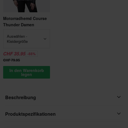
Motorradhemd Course
Thunder Damen
Auswählen -
Kleidergröße
CHF 35.95
-55%
CHF 79.95
In den Warenkorb
legen
Beschreibung
Die Rey Jeans von Course bietet unglaubliche Stabilität und
Produktspezifikationen
Abriebfestigkeit, sowie den Komfort und den Look einer
regulären Streetwear Hose. Motorradbekleidung aus Aramid ist