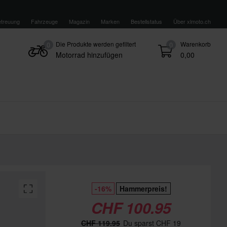
treuung
Fahrzeuge
Magazin
Marken
Bestellstatus
Über xlmoto.ch
Die Produkte werden gefiltert
Warenkorb
0
0
Motorrad hinzufügen
0,00
-16%
Hammerpreis!
CHF 100.95
CHF 119.95
Du sparst CHF 19