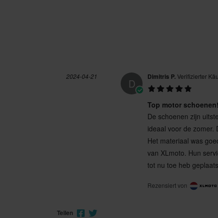
41
255 x 345 x 120 mm
43,5
280 x 370 x 120 mm
43
280 x 375 x 120 mm
CE EN 13634
2024-04-21
Dimitris P.
Verifizierter Kä
D
Top motor schoenen!
De schoenen zijn uitst
ideaal voor de zomer. D
Het materiaal was goed
van XLmoto. Hun service
tot nu toe heb geplaat
Rezensiert von
Teilen