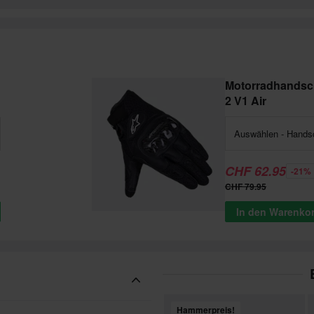
Motorradhandsc
2 V1 Air
Auswählen - Hands
CHF 62.95
-21%
CHF 79.95
In den Warenko
Hammerpreis!