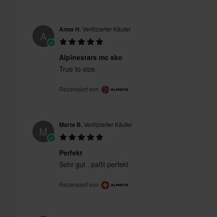
Anna H.
Verifizierter Käufer
A
Alpinestars mc sko
True to size.
Rezensiert von
Marta B.
Verifizierter Käufer
M
Perfekt
Sehr gut , paßt perfekt
Rezensiert von