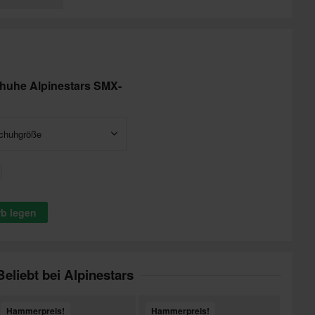
huhe Alpinestars SMX-
chuhgröße
rb legen
Beliebt bei Alpinestars
Hammerpreis!
Hammerpreis!