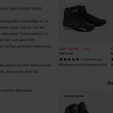
inen tollen Komfort bietet!
itig leicht und haltbar ist, in
 einen guten Schutz. Um die
h über einen Torsionsschutz! In
l hält und dabei hilft,
hs verfügt außerdem über einen
CHF 100.95
C
-16%
CHF 119.95
C
13 Bewertungen
Motorradschuhe Alpinestars Sektor
M
ität sowohl auf dem Motorrad als
le, die aus der Welt der
Be
 leichter Mikrofaser
Hammerpreis!