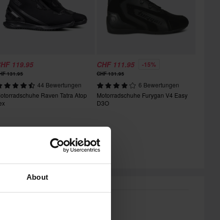
HF 119.95
CHF 111.95
-15%
HF 131.95
CHF 131.95
44 Bewertungen
6 Bewertungen
otorradschuhe Raven Tatra Atop
Motorradschuhe Furygan V4 Easy
ex
D3O
About