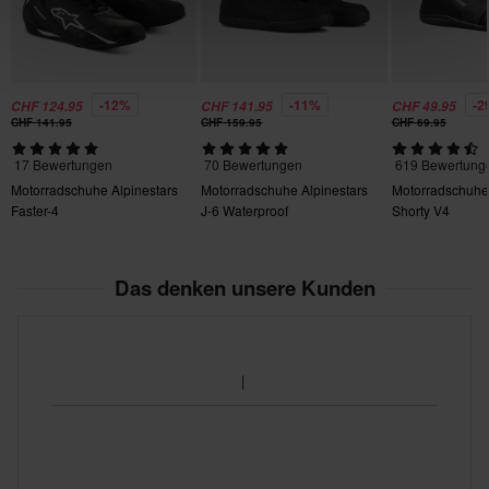
Zertifizierungsnorm
CE EN 13634
-12%
-11%
-2
CHF 124.95
CHF 141.95
CHF 49.95
CHF 141.95
CHF 159.95
CHF 69.95
17 Bewertungen
70 Bewertungen
619 Bewertung
Motorradschuhe Alpinestars
Motorradschuhe Alpinestars
Motorradschuhe
Faster-4
J-6 Waterproof
Shorty V4
Das denken unsere Kunden