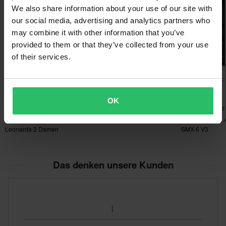
360 x 480 x 125 mm
We also share information about your use of our site with
our social media, advertising and analytics partners who
37
may combine it with other information that you’ve
360 x 480 x 130 mm
provided to them or that they’ve collected from your use
40
of their services.
360 x 475 x 130 mm
36
CHF 155.00
-28%
-
CHF 103.95
CHF 237.95
CHF 144.95
CHF 264.95
360 x 480 x 130 mm
54 Bewertungen
OK
39
64 Bewertungen
10 Bewertunge
Motorradstiefel RST S1
360 x 480 x 130 mm
Schuhe Bering Lady
Motorradstiefel 
Leonarda 2 Damen
SMX-6 V3
38
360 x 480 x 130 mm
Das denken unsere Kunden