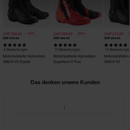
335 x 460 x 115 mm
43
340 x 465 x 115 mm
45
-15%
-20%
-
CHF 236.95
CHF 398.95
CHF 210.95
340 x 465 x 115 mm
CHF 279.95
CHF 499.95
CHF 264.95
47
6 Bewertungen
10 Bewertungen
10 Bewertunge
335 x 470 x 120 mm
Motorradstiefel Alpinestars
Motorradstiefel Alpinestars
Motorradstiefel 
41
SMX-6 V3 Drystar
Supertech R Fluo
SMX-6 V3
335 x 460 x 115 mm
Das denken unsere Kunden