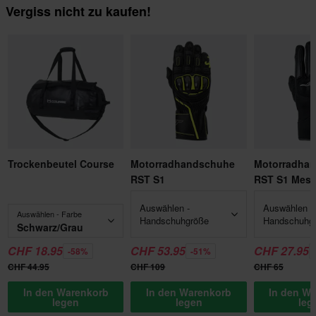
Vergiss nicht zu kaufen!
Trockenbeutel Course
Motorradhandschuhe
Motorradha
RST S1
RST S1 Mes
Auswählen -
Auswählen -
Auswählen - Farbe
Handschuhgröße
Handschuhg
Schwarz/Grau
CHF 18.95
CHF 53.95
CHF 27.95
-58%
-51%
CHF 44.95
CHF 109
CHF 65
In den Warenkorb
In den Warenkorb
In den W
legen
legen
leg