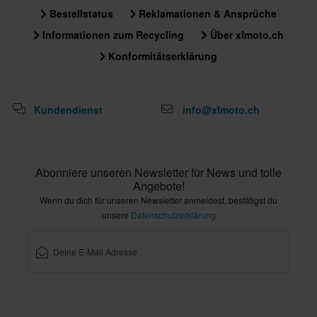
Bestellstatus
Reklamationen & Ansprüche
Im Lieferumfang des AKRON-RS PRO enthalten:
Informationen zum Recycling
Über xlmoto.ch
• modellspezifische Halterung mit Montageteilen
• AKRON-RS Nummernschildhalterungsplatte
Konformitätserklärung
• verstellbare Blinkerhalterungen
• E-geprüfter Reflektor mit verstellbarer Halterung
• E-geprüfte Kennzeichenbeleuchtung
Kundendienst
info@xlmoto.ch
• Montageanleitung
Hinweise:
Abonniere unseren Newsletter für News und tolle
• Für die originalen Blinker ist optional im Zubehör-Tab eine
Angebote!
spezielle Blinkerhalterung verfügbar.
Wenn du dich für unseren Newsletter anmeldest, bestätigst du
• Wenn Seitenreflektoren an deiner originalen
unsere
Datenschutzerklärung
Nummernschildhalterung montiert sind, müssen diese in einer
geeigneten Position wieder befestigt oder durch neue ersetzt
werden.
Tipp: