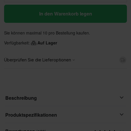
In den Warenkorb legen
Sie können maximal 10 pro Bestellung kaufen.
Verfügbarkeit:
Auf Lager
Beschreibung
Die Soft Shield Weste von Raven ist eine leichte Schutzweste mit
Produktspezifikationen
flexibler und bequemer Passform. Die Konstruktion aus Lycra
und Mesh ist weich, atmungsaktiv und extrem bequem. Ein