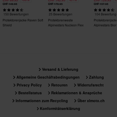
CHF 69.95
CHF 142.95
CHF 126.95
CHF 149.95
CHF 179.95
CHF 157.95
150 Bewertungen
25 Bewertungen
104 Bewertung
Protektorenjacke Raven Soft
Protektorenweste
Protektorenjack
Shield
Alpinestars Nucleon Flex
Alpinestars Bion
Pro
Versand & Lieferung
Allgemeine Geschäftsbedingungen
Zahlung
Privacy Policy
Retouren
Widerrufsrecht
Bestellstatus
Reklamationen & Ansprüche
Informationen zum Recycling
Über xlmoto.ch
Konformitätserklärung